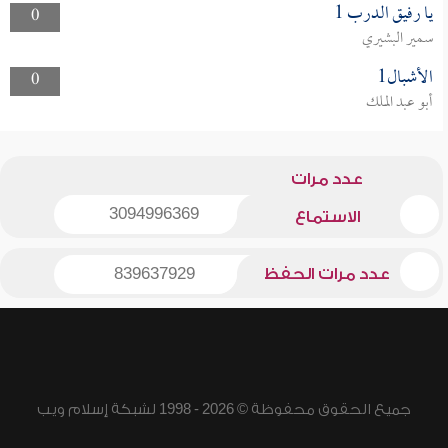
يا رفيق الدرب 1
0
سمير البشيري
الأشبال1
0
أبو عبد الملك
عدد مرات
3094996369
الاستماع
عدد مرات الحفظ
839637929
جميع الحقوق محفوظة © 2026 - 1998 لشبكة إسلام ويب