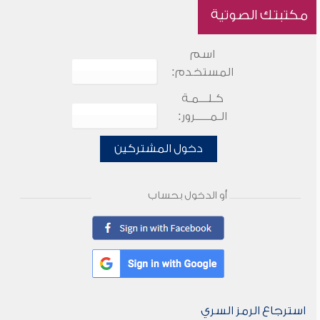
مكتبتك الصوتية
اسم
المستخدم:
كـلـــمـة
الـمـــــرور:
دخول المشتركين
أو الدخول بحساب
استرجاع الرمز السري