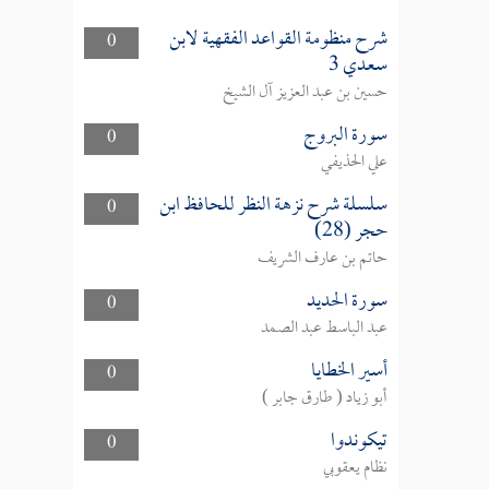
شرح منظومة القواعد الفقهية لابن
0
سعدي 3
حسين بن عبد العزيز آل الشيخ
سورة البروج
0
علي الحذيفي
سلسلة شرح نزهة النظر للحافظ ابن
0
حجر (28)
حاتم بن عارف الشريف
سورة الحديد
0
عبد الباسط عبد الصمد
أسير الخطايا
0
أبو زياد ( طارق جابر )
تيكوندوا
0
نظام يعقوبي