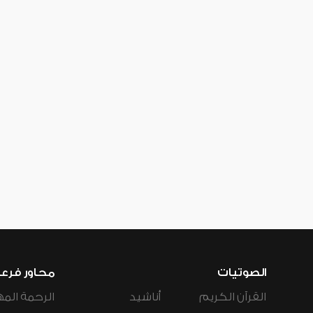
الصوتيات
محاور فرع
القرآن الكريم
أناشيد
الرحمة المه