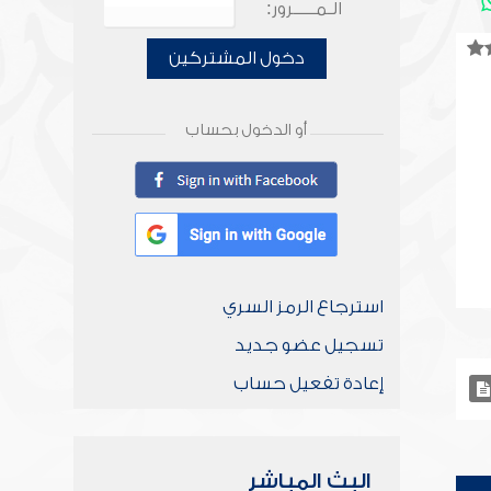
الـمـــــرور:
دخول المشتركين
أو الدخول بحساب
استرجاع الرمز السري
تسجيل عضو جديد
إعادة تفعيل حساب
البث المباشر