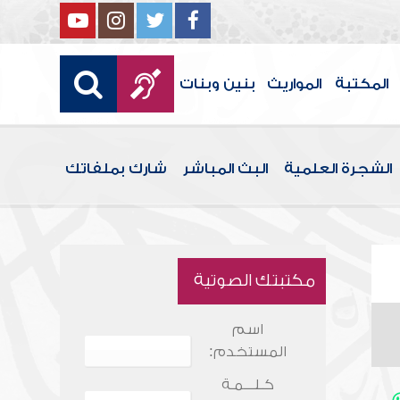
المكتبة
المواريث
بنين وبنات
الشجرة العلمية
البث المباشر
شارك بملفاتك
مكتبتك الصوتية
اسم
المستخدم:
كـلـــمـة