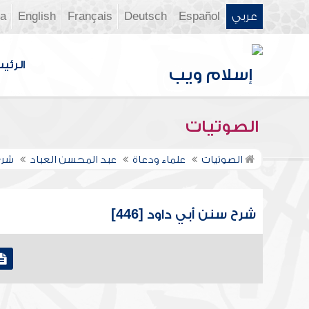
عربي
Español
Deutsch
Français
English
ia
الرئي
الصوتيات
الصوتيات
علماء ودعاة
عبد المحسن العباد
شرح
شرح سنن أبي داود [446]