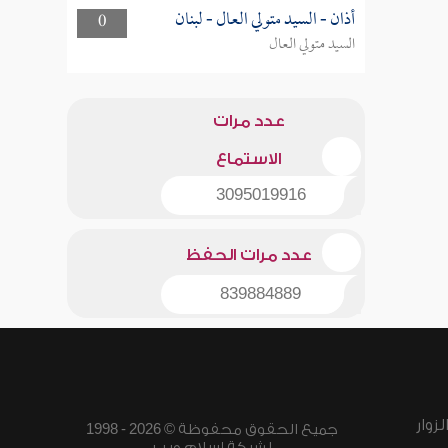
أذان - السيد متولي العال - لبنان
0
السيد متولي العال
عدد مرات
الاستماع
3095019916
عدد مرات الحفظ
839884889
زوار
جميع الحقوق محفوظة © 2026 - 1998
لشبكة إسلام ويب