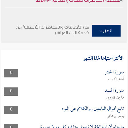
سلسلة محاضرات نفحات رمضانية 1444هـ
من الفعاليات والمحاضرات الأرشيفية من
المزيد
خدمة البث المباشر
الأكثر استماعا لهذا الشهر
سورة الحشر
0
أحمد الديب
سورة المسد
0
ماجد فاروق
تابع أقوال التابعين , والكلام على النوء
0
ياسر برهامي
ما جاء أن الملائكة لا تدخل بيتا فيه كلب ولا صورة