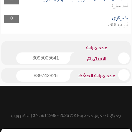
0
أحمد حطيبة
يا مركزي
0
أبو عبد الملك
عدد مرات
3095005641
الاستماع
عدد مرات الحفظ
839742826
جميع الحقوق محفوظة © 2026 - 1998 لشبكة إسلام ويب