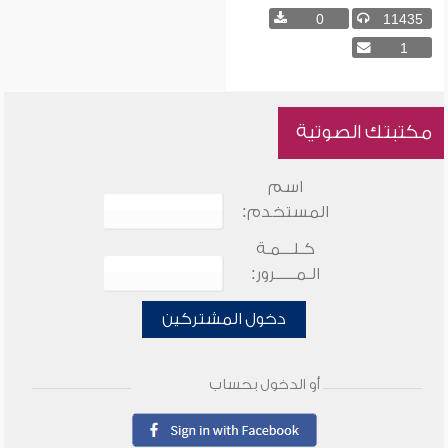
0
11435
1
مكتبتك الصوتية
اسم
المستخدم:
كـلـــمـة
الـمـــــرور:
دخول المشتركين
أو الدخول بحساب