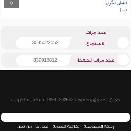
الليالي الخوالي
0
(...)
عدد مرات
3095022052
الاستماع
عدد مرات الحفظ
839918812
جميع الحقوق محفوظة © 2026 - 1998 لشبكة إسلام ويب
وثيقة الخصوصية
اتفاقية الخدمة
اتصل بنا
من نحن