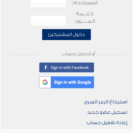
المستخدم:
كـلـــمـة
الـمـــــرور:
دخول المشتركين
أو الدخول بحساب
استرجاع الرمز السري
تسجيل عضو جديد
إعادة تفعيل حساب