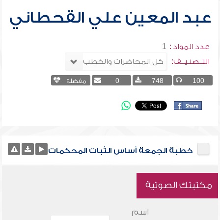
عبد المعين علي القحطاني
عدد المواد :
1
التــصنـيــف:
100
748
0
مفضلة
خطبة الجمعة أساس الثبات المحكمات
مكتبتك الصوتية
اسم