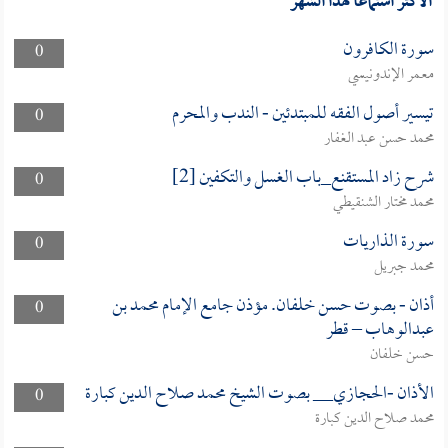
الأكثر استماعا لهذا الشهر
سورة الكافرون
0
معمر الإندونيسي
تيسير أصول الفقه للمبتدئين - الندب والمحرم
0
محمد حسن عبد الغفار
شرح زاد المستقنع_باب الغسل والتكفين [2]
0
محمد مختار الشنقيطي
سورة الذاريات
0
محمد جبريل
أذان - بصوت حسن خلفان. مؤذن جامع الإمام محمد بن
0
عبدالوهاب – قطر
حسن خلفان
الأذان -الحجازي__ بصوت الشيخ محمد صلاح الدين كبارة
0
محمد صلاح الدين كبارة