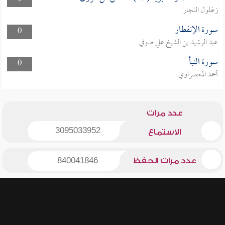
زغلول النجار
سورة الإنفطار
0
عبد الرشيد بن الشيخ علي صوفي
سورة النبأ
0
أحمد المعصراوي
عدد مرات
3095033952
الاستماع
عدد مرات الحفظ
840041846