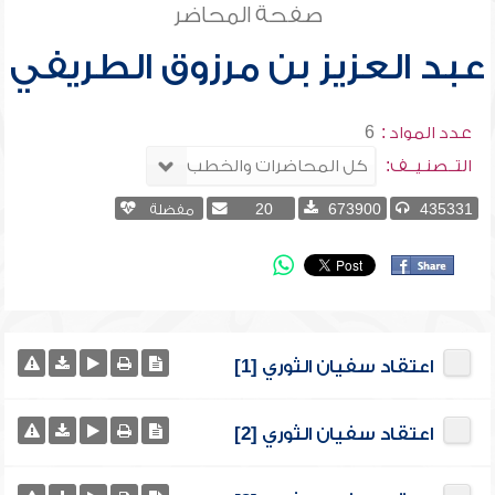
صفحة المحاضر
عبد العزيز بن مرزوق الطريفي
عدد المواد :
6
التــصنـيــف:
435331
673900
20
مفضلة
اعتقاد سفيان الثوري [1]
اعتقاد سفيان الثوري [2]