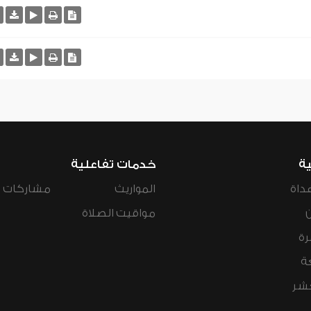
ية
خدمات تفاعلية
داة
المواريث
مشاركات ال
مواقيت الصلاة
رة
ة
عشر