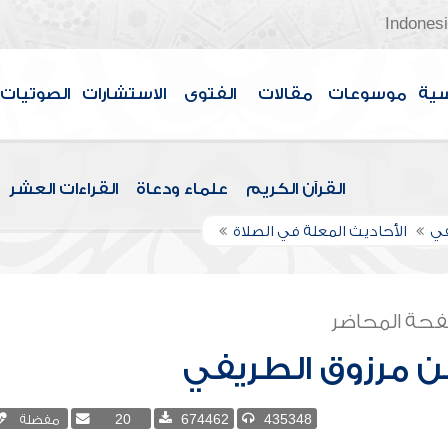
Indones
سية
موسوعات
مقالات
الفتوى
الاستشارات
الصوتيات
القرآن الكريم
علماء ودعاة
القراءات العشر
في
الأحاديث المعلة في الصلاة
حة المحاضر
بن مرزوق الطريفي
435348
674462
20
مفضلة