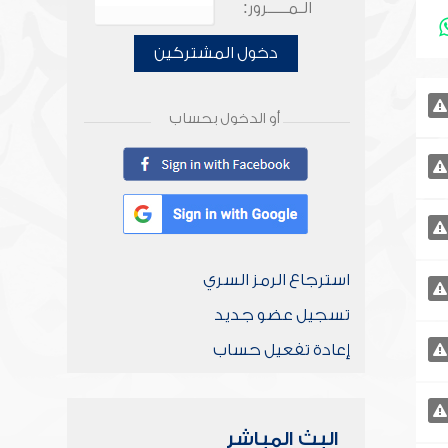
الـمـــــرور:
دخول المشتركين
أو الدخول بحساب
استرجاع الرمز السري
تسجيل عضو جديد
إعادة تفعيل حساب
البث المباشر