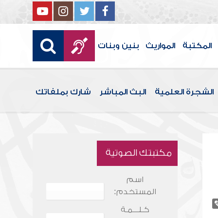
المكتبة
المواريث
بنين وبنات
الشجرة العلمية
البث المباشر
شارك بملفاتك
مكتبتك الصوتية
اسم
المستخدم:
كـلـــمـة