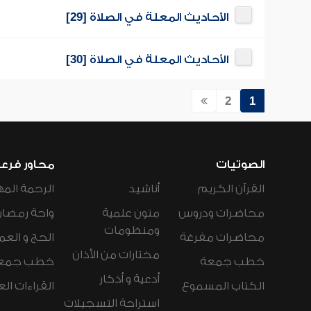
الأحاديث المعلة في الصلاة [29]
الأحاديث المعلة في الصلاة [30]
2
1
الصوتيات
محاور فرع
القرآن الكريم
أناشيد
الرحمة المه
محاضرات ودروس
متون علمية
واحة رمضان
ومنظومات
محاضرات مفرغة
الحج و العم
مختارات من الأذان
خطب جمعة
خطب جمع
أدعية و أذكار
الكتاب المسموع
القراءات ال
استراحة التسجيلات