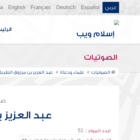
عربي
Español
Deutsch
Français
English
ia
الرئي
الصوتيات
الصوتيات
علماء ودعاة
عبد العزيز بن مرزوق الطري
صف
عبد العزيز 
عدد المواد :
51