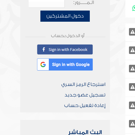
الـمـــــرور:
دخول المشتركين
أو الدخول بحساب
استرجاع الرمز السري
تسجيل عضو جديد
إعادة تفعيل حساب
البث المباشر