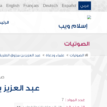
عربي
Español
Deutsch
Français
English
ia
الرئي
الصوتيات
الصوتيات
علماء ودعاة
عبد العزيز بن مرزوق الطري
صف
عبد العزيز 
عدد المواد :
7