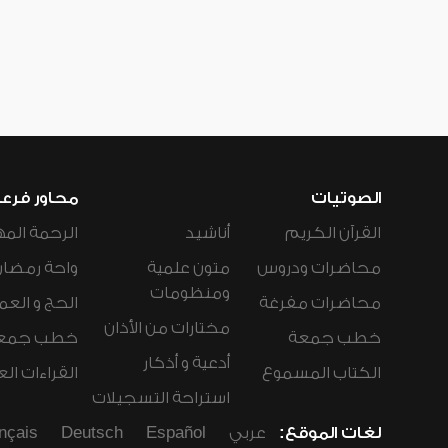
الصوتيات
محاور فرع
القرآن الكريم
أناشيد
الرحمة المه
محاضرات ودروس
متون علمية
واحة رمضان
ومنظومات
محاضرات مفرغة
الحج و العم
مختارات من الأذان
خطب جمعة
خطب جمع
أدعية و أذكار
الكتاب المسموع
القراءات ال
استراحة التسجيلات
لغات الموقع:
عربي
Español
Deutsch
nçais