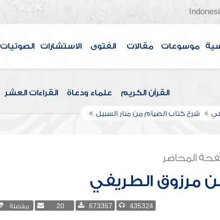
Indones
سية
موسوعات
مقالات
الفتوى
الاستشارات
الصوتيات
القرآن الكريم
علماء ودعاة
القراءات العشر
في
شرح كتاب الصيام من منار السبيل
حة المحاضر
بن مرزوق الطريفي
435324
673357
20
مفضلة