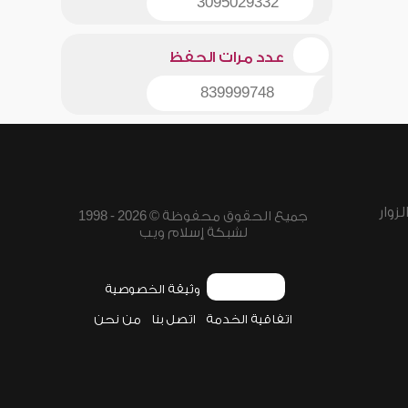
3095029332
عدد مرات الحفظ
839999748
زوار
جميع الحقوق محفوظة © 2026 - 1998
لشبكة إسلام ويب
وثيقة الخصوصية
اتفاقية الخدمة
اتصل بنا
من نحن