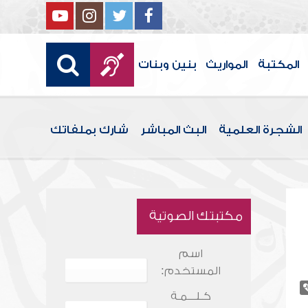
المكتبة
المواريث
بنين وبنات
الشجرة العلمية
البث المباشر
شارك بملفاتك
مكتبتك الصوتية
اسم
المستخدم:
كـلـــمـة