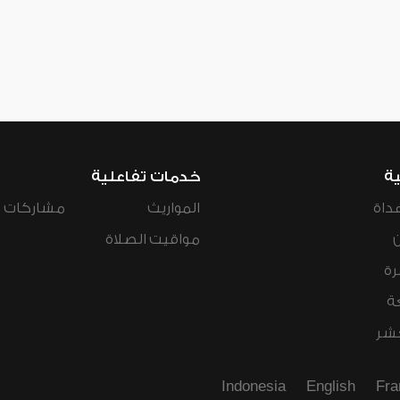
ية
خدمات تفاعلية
داة
المواريث
مشاركات ال
مواقيت الصلاة
رة
ة
عشر
Indonesia
English
Fra