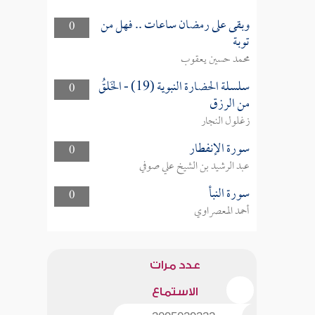
وبقى على رمضان ساعات .. فهل من
0
توبة
محمد حسين يعقوب
سلسلة الحضارة النبوية (19) - الخَلقُ
0
من الرزق
زغلول النجار
سورة الإنفطار
0
عبد الرشيد بن الشيخ علي صوفي
سورة النبأ
0
أحمد المعصراوي
عدد مرات
الاستماع