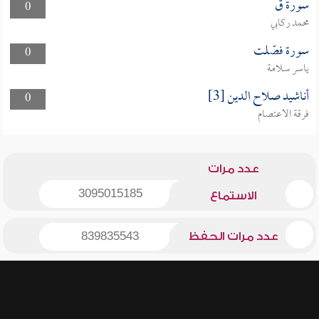
سورة ق
0
محمد ركابي
سورة فصّلت
0
ياسر سلامة
أناشيد صلاح الدين [3]
0
فرقة الاعتصام
عدد مرات
3095015185
الاستماع
عدد مرات الحفظ
839835543