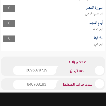
سورة العصر
0
إبراهيم الجرمي
أيام المجد
0
أبو عابد
تلاقينا
0
أبو علي
عدد مرات
3095079719
الاستماع
عدد مرات الحفظ
840708183