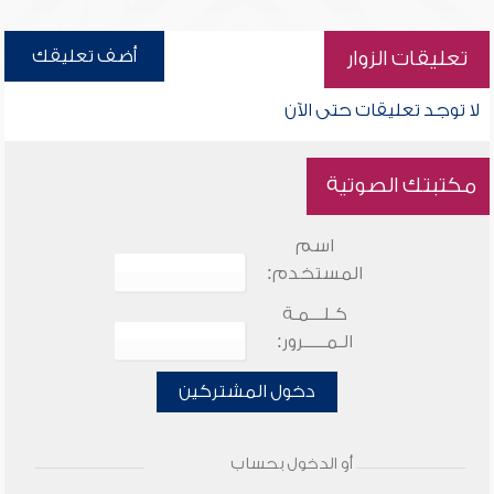
أضف تعليقك
تعليقات الزوار
لا توجد تعليقات حتى الآن
مكتبتك الصوتية
اسم
المستخدم:
كـلـــمـة
الـمـــــرور:
دخول المشتركين
أو الدخول بحساب