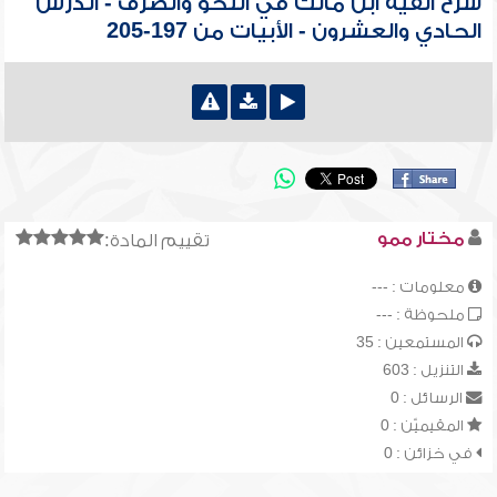
شرح ألفية ابن مالك في النحو والصرف - الدرس
الحادي والعشرون - الأبيات من 197-205
مختار ممو
تقييم المادة:
معلومات : ---
ملحوظة : ---
المستمعين : 35
التنزيل : 603
الرسائل : 0
المقيميّن : 0
في خزائن : 0