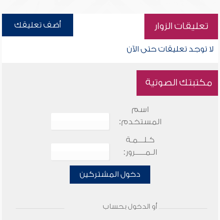
أضف تعليقك
تعليقات الزوار
لا توجد تعليقات حتى الآن
مكتبتك الصوتية
اسم
المستخدم:
كـلـــمـة
الـمـــــرور:
دخول المشتركين
أو الدخول بحساب