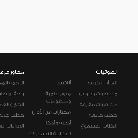
الصوتيات
محاور فرع
القرآن الكريم
أناشيد
الرحمة المه
محاضرات ودروس
متون علمية
واحة رمضان
ومنظومات
محاضرات مفرغة
الحج و العم
مختارات من الأذان
خطب جمعة
خطب جمع
أدعية و أذكار
الكتاب المسموع
القراءات ال
استراحة التسجيلات