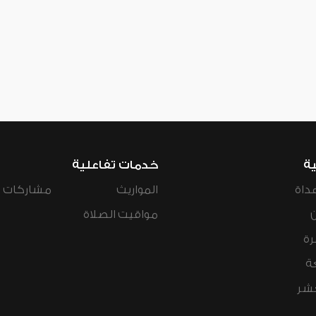
ية
خدمات تفاعلية
داة
المواريث
مشاركات ال
مواقيت الصلاة
رة
ة
عشر