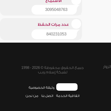
الاستماع
3095048763
عدد مرات الحفظ
840231053
زوار
جميع الحقوق محفوظة © 2026 - 1998
لشبكة إسلام ويب
وثيقة الخصوصية
اتفاقية الخدمة
اتصل بنا
من نحن