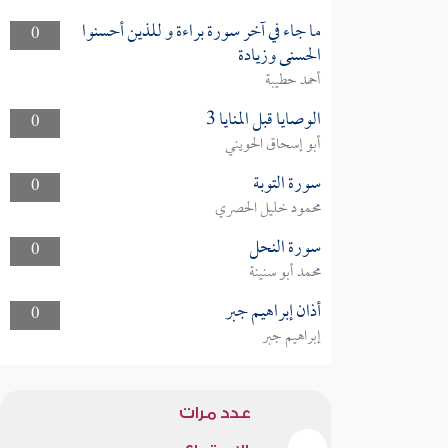
ما جاء في آخر سورة براءة و للذين أحسنوا
0
الحسنى وزيادة
أحمد حطيبة
الوصايا قبل المنايا 3
0
أبو إسحاق الحويني
سورة التوبة
0
محمود خليل الحصري
سورة النحل
0
محمد أبو سنينة
أذان إبراهيم جبر
0
إبراهيم جبر
عدد مرات