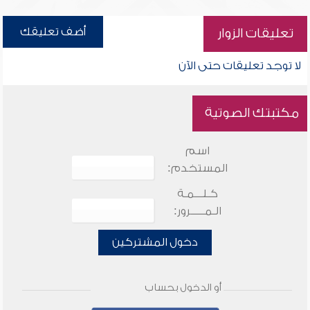
أضف تعليقك
تعليقات الزوار
لا توجد تعليقات حتى الآن
مكتبتك الصوتية
اسم
المستخدم:
كـلـــمـة
الـمـــــرور:
دخول المشتركين
أو الدخول بحساب