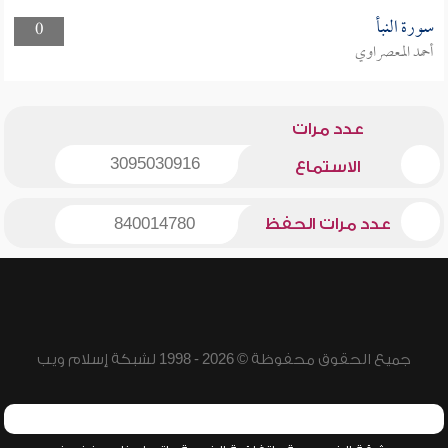
سورة النبأ
0
أحمد المعصراوي
عدد مرات
3095030916
الاستماع
عدد مرات الحفظ
840014780
جميع الحقوق محفوظة © 2026 - 1998 لشبكة إسلام ويب