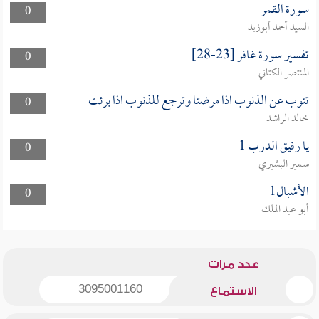
سورة القمر
0
السيد أحمد أبوزيد
تفسير سورة غافر [23-28]
0
المنتصر الكتاني
تتوب عن الذنوب اذا مرضتا وترجع للذنوب اذا برئت
0
خالد الراشد
يا رفيق الدرب 1
0
سمير البشيري
الأشبال1
0
أبو عبد الملك
عدد مرات
3095001160
الاستماع