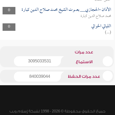
الأذان -الحجازي__ بصوت الشيخ محمد صلاح الدين كبارة
0
محمد صلاح الدين كبارة
الليالي الخوالي
0
(...)
عدد مرات
3095033531
الاستماع
عدد مرات الحفظ
840039044
جميع الحقوق محفوظة © 2026 - 1998 لشبكة إسلام ويب