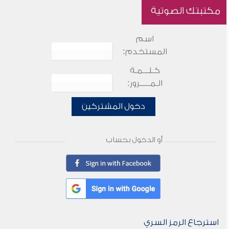
مكتبتك الصوتية
اسم
المستخدم:
كـلـــمـة
الـمـــــرور:
دخول المشتركين
أو الدخول بحساب
استرجاع الرمز السري