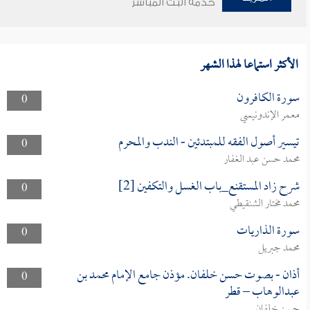
خدمة البث المباشر
الأكثر استماعا لهذا الشهر
سورة الكافرون
0
معمر الإندونيسي
تيسير أصول الفقه للمبتدئين - الندب والمحرم
0
محمد حسن عبد الغفار
شرح زاد المستقنع_باب الغسل والتكفين [2]
0
محمد مختار الشنقيطي
سورة الذاريات
0
محمد جبريل
أذان - بصوت حسن خلفان. مؤذن جامع الإمام محمد بن
0
عبدالوهاب – قطر
حسن خلفان