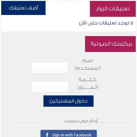
أضف تعليقك
تعليقات الزوار
لا توجد تعليقات حتى الآن
مكتبتك الصوتية
اسم
المستخدم:
كـلـــمـة
الـمـــــرور:
دخول المشتركين
أو الدخول بحساب