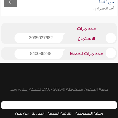
سورة النبأ
0
أحمد المعصراوي
عدد مرات
3095037682
الاستماع
عدد مرات الحفظ
840086248
جميع الحقوق محفوظة © 2026 - 1998 لشبكة إسلام ويب
وثيقة الخصوصية
اتفاقية الخدمة
اتصل بنا
من نحن