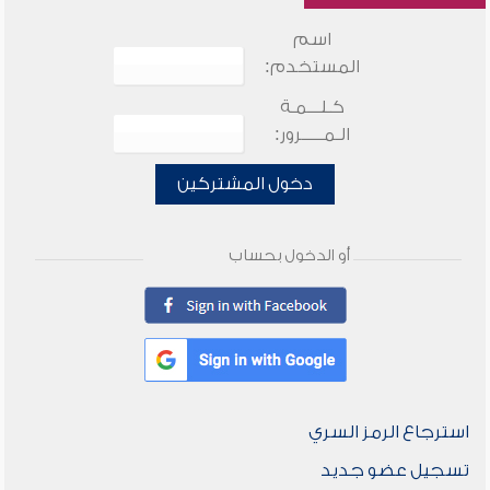
اسم
المستخدم:
كـلـــمـة
الـمـــــرور:
دخول المشتركين
أو الدخول بحساب
استرجاع الرمز السري
تسجيل عضو جديد