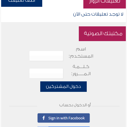
أضف تعليقك
تعليقات الزوار
لا توجد تعليقات حتى الآن
مكتبتك الصوتية
اسم
المستخدم:
كـلـــمـة
الـمـــــرور:
دخول المشتركين
أو الدخول بحساب