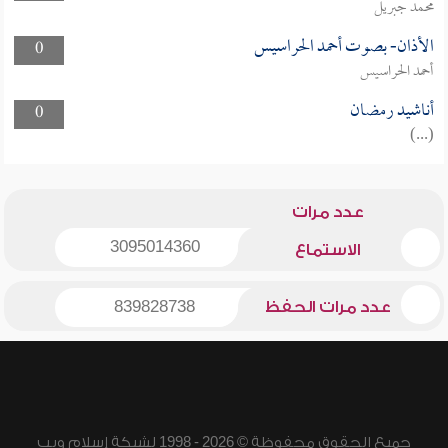
محمد جبريل
الأذان- بصوت أحمد الحراسيس
0
أحمد الحراسيس
أناشيد رمضان
0
(...)
عدد مرات
3095014360
الاستماع
عدد مرات الحفظ
839828738
جميع الحقوق محفوظة © 2026 - 1998 لشبكة إسلام ويب