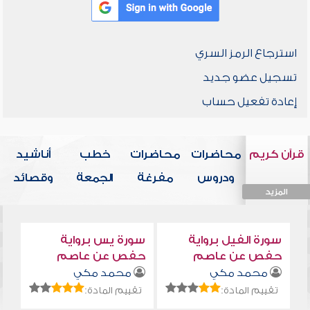
استرجاع الرمز السري
تسجيل عضو جديد
إعادة تفعيل حساب
قرآن كريم
محاضرات
محاضرات
خطب
أناشيد
ودروس
مفرغة
الجمعة
وقصائد
المزيد
المزيد
المزيد
المزيد
المزيد
سورة الفيل برواية
سورة يس برواية
حفص عن عاصم
حفص عن عاصم
محمد مكي
محمد مكي
تقييم المادة:
تقييم المادة: