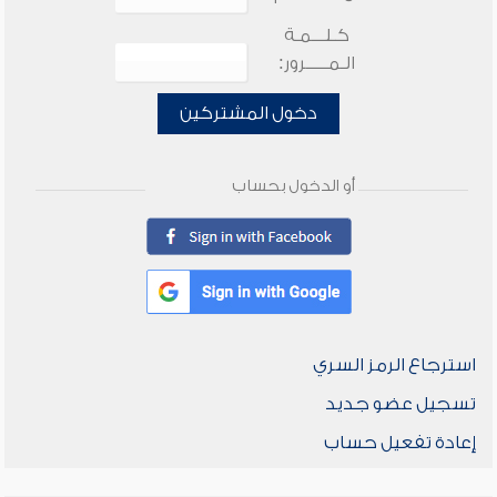
كـلـــمـة
الـمـــــرور:
دخول المشتركين
أو الدخول بحساب
استرجاع الرمز السري
تسجيل عضو جديد
إعادة تفعيل حساب