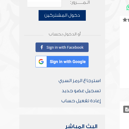
الـمـــــرور:
دخول المشتركين
أو الدخول بحساب
استرجاع الرمز السري
تسجيل عضو جديد
إعادة تفعيل حساب
البث المباشر