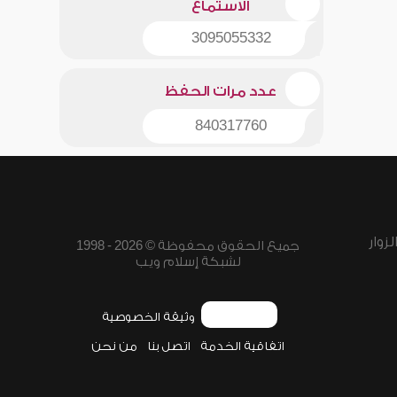
الاستماع
3095055332
عدد مرات الحفظ
840317760
زوار
جميع الحقوق محفوظة © 2026 - 1998
لشبكة إسلام ويب
وثيقة الخصوصية
اتفاقية الخدمة
اتصل بنا
من نحن