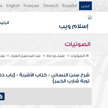
عربي
Español
Deutsch
Français
English
ia
الرئي
الصوتيات
الصوتيات
علماء ودعاة
عبد المحسن العباد
سلس
شرح سنن النسائي - كتاب الأشربة - (باب ذكر
توبة شارب الخمر)