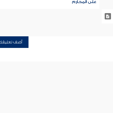
على المحارم
أضف تعليقك