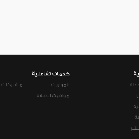
ية
خدمات تفاعلية
داة
المواريث
مشاركات ال
مواقيت الصلاة
رة
ة
عشر