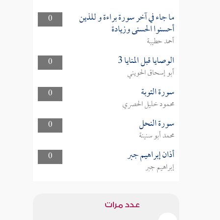
ما جاء في آخر سورة براءة و للذين
0
أحسنوا الحسنى وزيادة
أحمد حطيبة
الوصايا قبل المنايا 3
0
أبو إسحاق الحويني
سورة التوبة
0
محمود خليل الحصري
سورة النحل
0
محمد أبو سنينة
أذان إبراهيم جبر
0
إبراهيم جبر
عدد مرات