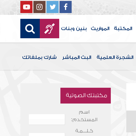
المكتبة
المواريث
بنين وبنات
الشجرة العلمية
البث المباشر
شارك بملفاتك
مكتبتك الصوتية
اسم
المستخدم:
كـلـــمـة