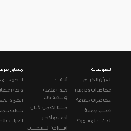
الصوتيات
محاور فرع
القرآن الكريم
أناشيد
الرحمة المه
محاضرات ودروس
متون علمية
واحة رمضان
ومنظومات
محاضرات مفرغة
الحج و العم
مختارات من الأذان
خطب جمعة
خطب جمع
أدعية و أذكار
الكتاب المسموع
القراءات ال
استراحة التسجيلات