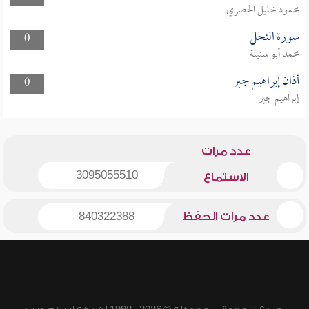
محمود خليل الحصري
سورة النحل
0
محمد أبو سنينة
أذان إبراهيم جبر
0
إبراهيم جبر
عدد مرات
3095055510
الاستماع
عدد مرات الحفظ
840322388