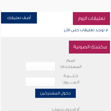
أضف تعليقك
تعليقات الزوار
لا توجد تعليقات حتى الآن
مكتبتك الصوتية
اسم
المستخدم:
كـلـــمـة
الـمـــــرور:
دخول المشتركين
أو الدخول بحساب