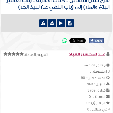
شرح سنن النسائي - كتاب الأشربة - (باب تفسير
البتع والمزر) إلى (باب النهي عن نبيذ الجر)
عبد المحسن العباد
تقييم المادة:
معلومات : ---
ملحوظة : ---
المستمعين : 90
التنزيل : 963
قراءة: 3709
الرسائل : 0
المقيميّن : 0
في خزائن : 0