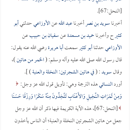
[النحل:67].
أخبرنا
سويد بن نصر
أخبرنا
عبد الله
عن
الأوزاعي
حدثني
أبو
كثير
ح وأخبرنا
حميد بن مسعدة
عن
سفيان بن حبيب
عن
الأوزاعي
حدثنا
أبو كثير
سمعت
أبا هريرة
رضي الله عنه يقول:
قال رسول الله صلى الله عليه وآله وسلم: (
الخمر من هاتين
)،
وقال
سويد
: (
في هاتين الشجرتين: النخلة والعنبة
) ].
أورد
النسائي
هذه الترجمة وهي: تأويل قول الله عز وجل:
وَمِنْ ثَمَرَاتِ النَّخِيلِ وَالأَعْنَابِ تَتَّخِذُونَ مِنْهُ سَكَرًا وَرِزْقًا حَسَنًا
[النحل:67]، هذه الآية الكريمة فيها ذكر أن الله عز وجل
جعل من هاتين الشجرتين النخلة والعنبة؛ أن الناس يأخذون