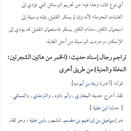
أي نوع كان، وهذا فيه: من تحريم الوسائل التي تؤدي إلى
الغايات المحرمة؛ لأنه وإن لم يسكر القليل, فإنه وسيلة إلى
استعمال الكثير، مادام الكثير يسكر فاستعمال القليل قد يؤدي إلى
الإسكار، وحرمت الوسيلة من أجل الغاية.
تراجم رجال إسناد حديث: (الخمر من هاتين الشجرتين:
النخلة والعنبة) من طريق أخرى
قوله: [أخبرنا
زياد بن أيوب
].
ثقة, أخرج حديثه
البخاري
, و
أبو داود
, و
الترمذي
, و
النسائي
.
[ حدثنا
ابن علية
].
هو
إسماعيل بن إبراهيم بن مقسم
, المشهور بـ
ابن علية
، وهو ثقة,