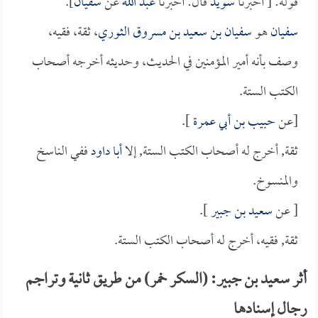
قوله: [ أخبرنا
سويد
قال: أخبرنا
عبد الله
عن
سفيان
].
سفيان
هو
سفيان بن سعيد بن مسروق الثوري
، ثقة، فقيه،
وصف بأنه أمير المؤمنين في الحديث، وحديثه أخرجه أصحاب
الكتب الستة.
[عن
حبيب بن أبي عمرة
].
ثقة, أخرج له أصحاب الكتب الستة, إلا
أبا داود
ففي الناسخ
والمنسوخ.
[ عن
سعيد بن جبير
].
ثقة, فقيه، أخرج له أصحاب الكتب الستة.
أثر سعيد بن جبير: (السكر خمر) من طريق ثانية وتراجم
رجال إسنادها