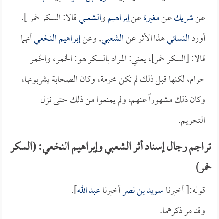
عن
شريك
عن
مغيرة
عن
إبراهيم
و
الشعبي
قالا: السكر خمر ].
أورد
النسائي
هذا الأثر عن
الشعبي
, وعن
إبراهيم النخعي
أنهما
قالا: [السكر خمر]، يعني: المراد بالسكر هو: الخمر، والخمر
حرام، لكنها قبل ذلك لم تكن محرمة، وكان الصحابة يشربونها،
وكان ذلك مشهوراً عنهم، ولم يمنعوا من ذلك حتى نزل
التحريم.
تراجم رجال إسناد أثر الشعبي وإبراهيم النخعي: (السكر
خمر)
قوله:[ أخبرنا
سويد بن نصر
أخبرنا
عبد الله
].
وقد مر ذكرهما.