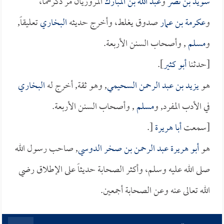
سويد بن نصر
و
عبد الله بن المبارك
المروزيان مر ذكرهما،
و
عكرمة بن عمار
صدوق يغلط، وأخرج حديثه
البخاري
تعليقاً,
و
مسلم
, وأصحاب السنن الأربعة.
[حدثنا
أبو كثير
].
هو
يزيد بن عبد الرحمن السحيمي
, وهو ثقة, أخرج له
البخاري
في الأدب المفرد, و
مسلم
, وأصحاب السنن الأربعة.
[سمعت
أبا هريرة
[.
هو
أبو هريرة عبد الرحمن بن صخر الدوسي
, صاحب رسول الله
صلى الله عليه وسلم، وأكثر الصحابة حديثاً على الإطلاق رضي
الله تعالى عنه وعن الصحابة أجمعين.