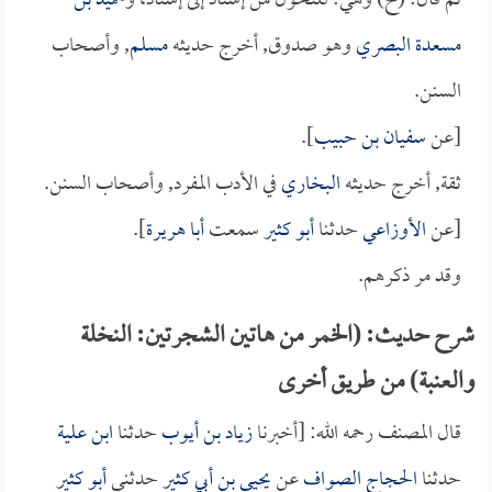
ثم قال: (ح) وهي: للتحول من إسناد إلى إسناد، و
حميد بن
مسعدة البصري
وهو صدوق, أخرج حديثه
مسلم
, وأصحاب
السنن.
[عن
سفيان بن حبيب
].
ثقة, أخرج حديثه
البخاري
في الأدب المفرد, وأصحاب السنن.
[عن
الأوزاعي
حدثنا
أبو كثير
سمعت
أبا هريرة
].
وقد مر ذكرهم.
شرح حديث: (الخمر من هاتين الشجرتين: النخلة
والعنبة) من طريق أخرى
قال المصنف رحمه الله: [أخبرنا
زياد بن أيوب
حدثنا
ابن علية
حدثنا
الحجاج الصواف
عن
يحيى بن أبي كثير
حدثني
أبو كثير