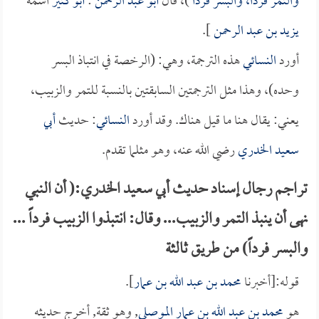
والتمر فرداً، والبسر فرداً
)، قال
أبو عبد الرحمن
:
أبو كثير
اسمه
يزيد بن عبد الرحمن
].
أورد
النسائي
هذه الترجمة، وهي: (الرخصة في انتباذ البسر
وحده)، وهذا مثل الترجمتين السابقتين بالنسبة للتمر والزبيب،
يعني: يقال هنا ما قيل هناك. وقد أورد
النسائي
: حديث
أبي
سعيد الخدري
رضي الله عنه، وهو مثلما تقدم.
تراجم رجال إسناد حديث أبي سعيد الخدري:( أن النبي
نهى أن ينبذ التمر والزبيب... وقال: انتبذوا الزبيب فرداً ...
والبسر فرداً) من طريق ثالثة
قوله:[أخبرنا
محمد بن عبد الله بن عمار
].
هو
محمد بن عبد الله بن عمار الموصلي
, وهو ثقة, أخرج حديثه