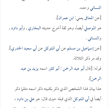
النسائي
وحده.
[عن
المعافى
يعني:
ابن عمران
].
هو
الموصلي
أيضاً، وهو ثقة أخرج حديثه
البخاري
, و
أبو داود
,
و
النسائي
.
[عن
إسماعيل بن مسلم
عن
أبي المتوكل
عن
أبي سعيد الخدري
].
وقد مر ذكر الثلاثة.
قوله: [قال
أبو عبد الرحمن
:
أبو كثير
اسمه
يزيد بن عبد
الرحمن
].
هذا بيان لهذا الشخص الذي ذكر بكنيته ذكر اسمه مثلما ذكر
أيضاً في
أبي المتوكل
الذي قبله حيث قال: هو
علي بن داود
،