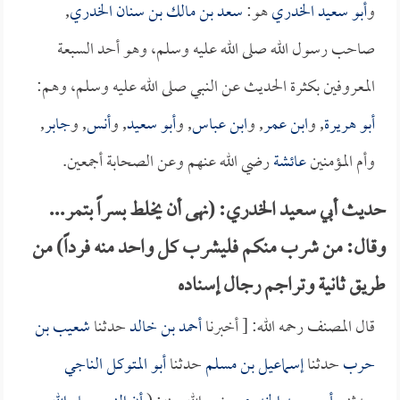
و
أبو سعيد الخدري
هو:
سعد بن مالك بن سنان الخدري
,
صاحب رسول الله صلى الله عليه وسلم، وهو أحد السبعة
المعروفين بكثرة الحديث عن النبي صلى الله عليه وسلم، وهم:
أبو هريرة
, و
ابن عمر
, و
ابن عباس
, و
أبو سعيد
, و
أنس
, و
جابر
,
وأم المؤمنين
عائشة
رضي الله عنهم وعن الصحابة أجمعين.
حديث أبي سعيد الخدري: (نهى أن يخلط بسراً بتمر...
وقال: من شرب منكم فليشرب كل واحد منه فرداً) من
طريق ثانية وتراجم رجال إسناده
قال المصنف رحمه الله: [ أخبرنا
أحمد بن خالد
حدثنا
شعيب بن
حرب
حدثنا
إسماعيل بن مسلم
حدثنا
أبو المتوكل الناجي