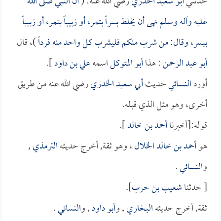
حدثني
أبو سعيد الخدري
رضي الله عنه: (
أن النبي صلى الله
عليه وآله وسلم نهى أن يخلط بسراً بتمر، أو زبيباً بتمر، أو زبيباً
ببسر، وقال: من شرب منكم فليشرب كل واحد منه فرداً
)، قال
أبو عبد الرحمن
: هذا
أبو المتوكل
اسمه
علي بن داود
].
أورد
النسائي
حديث
أبي سعيد الخدري
رضي الله عنه من طريق
أخرى، وهو مثل الذي قبله.
قوله:[أخبرنا
أحمد بن خالد
].
هو
أحمد بن خالد الخلال
، وهو ثقة, أخرج حديثه
الترمذي
,
و
النسائي
.
[ حدثنا
شعيب بن حرب
].
ثقة, أخرج حديثه
البخاري
, و
أبو داود
, و
النسائي
.