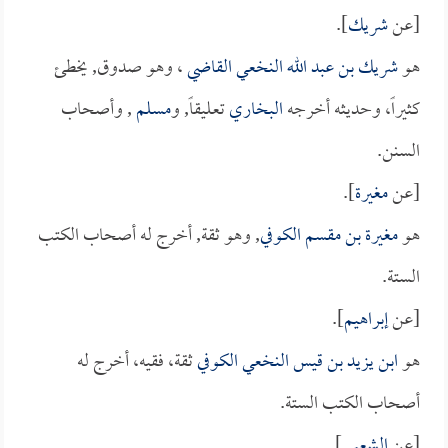
[عن
شريك
].
هو
شريك بن عبد الله النخعي القاضي
، وهو صدوق, يخطئ
كثيراً، وحديثه أخرجه
البخاري
تعليقاً, و
مسلم
, وأصحاب
السنن.
[عن
مغيرة
].
هو
مغيرة بن مقسم الكوفي
, وهو ثقة, أخرج له أصحاب الكتب
الستة.
[عن
إبراهيم
].
هو
ابن يزيد بن قيس النخعي الكوفي
ثقة، فقيه، أخرج له
أصحاب الكتب الستة.
[عن
الشعبي
].