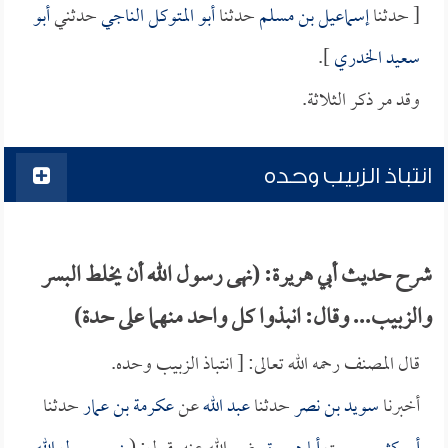
[ حدثنا
إسماعيل بن مسلم
حدثنا
أبو المتوكل الناجي
حدثني
أبو
سعيد الخدري
].
وقد مر ذكر الثلاثة.
انتباذ الزبيب وحده
شرح حديث أبي هريرة: (نهى رسول الله أن يخلط البسر
والزبيب... وقال: انبذوا كل واحد منهما على حدة)
قال المصنف رحمه الله تعالى: [ انتباذ الزبيب وحده.
أخبرنا
سويد بن نصر
حدثنا
عبد الله
عن
عكرمة بن عمار
حدثنا