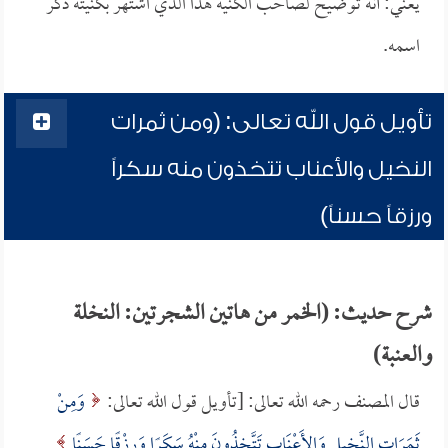
يعني: أنه توضيح لصاحب الكنية هذا الذي اشتهر بكنيته ذكر
اسمه.
تأويل قول الله تعالى: (ومن ثمرات
النخيل والأعناب تتخذون منه سكراً
ورزقاً حسناً)
شرح حديث: (الخمر من هاتين الشجرتين: النخلة
والعنبة)
قال المصنف رحمه الله تعالى: [تأويل قول الله تعالى:
وَمِنْ
ثَمَرَاتِ النَّخِيلِ وَالأَعْنَابِ تَتَّخِذُونَ مِنْهُ سَكَرًا وَرِزْقًا حَسَنًا