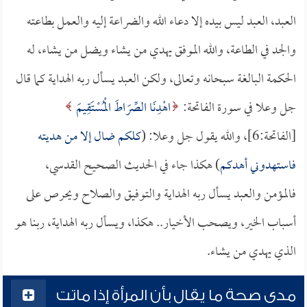
العبد، العبد ليس بيده إلا دعاء الله والضراعة إليه والعمل بطاعته
والجد في الطاعة، والله الموفق يهدي من يشاء ويضل من يشاء، له
الحكمة البالغة سبحانه وتعالى، ولكن العبد يسأل ربه الهداية كما قال
جل وعلا في سورة الفاتحة:
اهْدِنَا الصِّرَاطَ الْمُسْتَقِيمَ
[الفاتحة:6]، والله يقول جل وعلا: (
كلكم ضال إلا من هديته
فاستهدوني أهدكم
) هكذا جاء في الحديث الصحيح القدسي،
فالمؤمن والعبد يسأل ربه الهداية والتوفيق والصلاح ويحرص على
أسباب الخير، ويصحب الأخيار.. هكذا، ويسأل ربه الهداية، ربنا هو
الذي يهدي من يشاء.
مدى صحة ما يقال بأن المرأة إذا ماتت