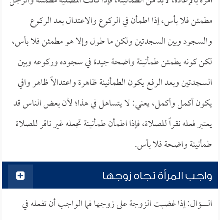
أمره بالإعادة، لابد من الطمأنينة، فإذا كانت المصلية مطمئنة والرجل
مطمئن فلا بأس، إذا اطمأن في الركوع والاعتدال بعد الركوع
والسجود وبين السجدتين ولكن ما طول وإلا هو مطمئن فلا بأس،
لكن كونه يطمئن طمأنينة واضحة جيدة في سجوده وركوعه وبين
السجدتين وبعد الرفع يكون الطمأنينة ظاهرة واعتدالاً ظاهر وافي
يكون أكمل وأكمل، يعني: لا يتساهل في هذا؛ لأن بعض الناس قد
يعتبر فعله نقراً للصلاة، فإذا اطمأن طمأنينة تجعله غير ناقر للصلاة
طمأنينة واضحة فلا بأس.
واجب المرأة تجاه زوجها
السؤال: إذا غضبت الزوجة على زوجها فما الواجب أن تفعله في