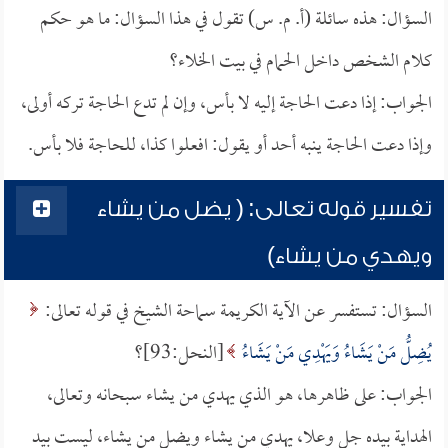
السؤال: هذه سائلة (أ. م. س) تقول في هذا السؤال: ما هو حكم
كلام الشخص داخل الحمام في بيت الخلاء؟
الجواب: إذا دعت الحاجة إليه لا بأس، وإن لم تدع الحاجة تركه أولى،
وإذا دعت الحاجة ينبه أحد أو يقول: افعلوا كذا، للحاجة فلا بأس.
تفسير قوله تعالى: ( يضل من يشاء
ويهدي من يشاء)
السؤال: تستفسر عن الآية الكريمة سماحة الشيخ في قوله تعالى:
يُضِلُّ مَنْ يَشَاءُ وَيَهْدِي مَنْ يَشَاءُ
[النحل:93]؟
الجواب: على ظاهرها، هو الذي يهدي من يشاء سبحانه وتعالى،
الهداية بيده جل وعلا، يهدي من يشاء ويضل من يشاء، ليست بيد