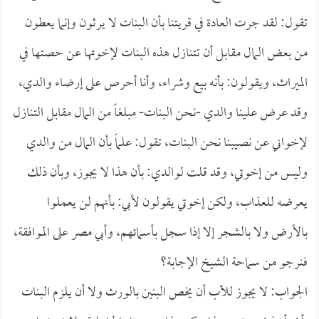
تقول: لقد جرت العادة في قريتنا بأن البنات لا يرثون وإنما يعطون
من بعض المال مقابل أن تتنازل هذه البنات لإخوتها عن حصتها في
الميراث، ويقولون: بأنه بيع وشراء، وأنا أحرص على إرضاء والدي،
وقد عرض علينا والدي -نحن البنات- مبلغاً من المال مقابل التنازل
لإخواني عن نصيبنا نحن البنات، تقول: علماً بأن المال من والدي
وليس من إخوتي، وقد قلت لوالدي: بأن هذا لا يجوز، وبأن ذلك
يعرضه للعذاب، ولكن إخوتي يقولون لأبي: بأنهم لن يعملوا
بالأرض ولا بالشجر إلا إذا سجل بأسمائهم، وأبي مصر على الموافقة،
فنرجو من سماحة الشيخ الإجابة؟
الجواب: لا يجوز للأب أن يخص البنين بالورث ولا أن يلزم البنات