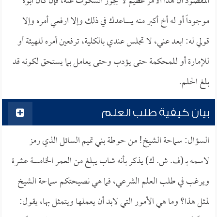
المقصود أن هذا الأمر عظيم لا يجوز السكوت عنه، فإن كان أبوه
موجوداً أو له أخ أكبر منه يساعدك في ذلك وإلا ارفعي أمره وإلا
قولي له: ابعد عني، لا تجلس عندي بالكلية، ترفعين أمره للهيئة أو
للإمارة أو للمحكمة حتى يؤدب وحتى يعامل بما يستحق لكونه قد
بلغ الحلم.
بيان كيفية طلب العلم
السؤال: سماحة الشيخ! من حوطة بني تميم السائل الذي رمز
لاسمه بـ (ف. ش. ك) يذكر بأنه شاب يبلغ من العمر الخامسة عشرة
ويرغب في طلب العلم الشرعي، فما هي نصيحتكم سماحة الشيخ
لمثل هذا؟ وما هي الأمور التي لابد أن يعملها ويتمثل بها، يقول: