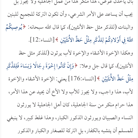
بأن يأخذن عوض، هذا منكر هذا من عمل الجاهلية ولا يجوز بل
يجب أن يساعد على الأمر الشرعي، وأن تكون التركة للجميع للبنين
والبنات (للذكر مثل حظ الأنثيين)، كما قال الله سبحانه:
يُوصِيكُمُ
اللَّهُ فِي أَوْلادِكُمْ لِلذَّكَرِ مِثْلُ حَظِّ الأُنثَيَيْنِ
[النساء:12].
وهكذا الإخوة الأشقاء والإخوة لأب يرثون (للذكر مثل حظ
الأنثيين)، كما قال جل وعلا:
وَإِنْ كَانُوا إِخْوَةً رِجَالًا وَنِسَاءً فَلِلذَّكَرِ
مِثْلُ حَظِّ الأُنثَيَيْنِ
[النساء:176] يعني: الإخوة الأشقاء والإخوة
لأب، هذا واجب، ولا يجوز للأب ولا الأخ أن يحيد عن هذا الأمر،
هذا حرام منكر من سنة الجاهلية، كان أهل الجاهلية لا يورثون
النساء والصبيان ويورثون الذكور الكبار، وهذا غلط كبير، لا ينبغي
للمسلم أن يتشبه بالكفار، بل التركة للصغار والكبار والذكور