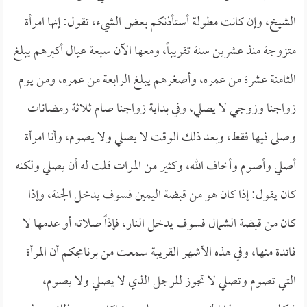
الشيخ، وإن كانت مطولة أستأذنكم بعض الشيء، تقول: إنها امرأة
متزوجة منذ عشرين سنة تقريباً، ومعها الآن سبعة عيال أكبرهم يبلغ
الثامنة عشرة من عمره، وأصغرهم يبلغ الرابعة من عمره، ومن يوم
زواجنا وزوجي لا يصلي، وفي بداية زواجنا صام ثلاثة رمضانات
وصلى فيها فقط، وبعد ذلك الوقت لا يصلي ولا يصوم، وأنا امرأة
أصلي وأصوم وأخاف الله، وكثير من المرات قلت له أن يصلي ولكنه
كان يقول: إذا كان هو من قبضة اليمين فسوف يدخل الجنة، وإذا
كان من قبضة الشمال فسوف يدخل النار، فإذاً صلاته أو عدمها لا
فائدة منها، وفي هذه الأشهر القريبة سمعت من برنامجكم أن المرأة
التي تصوم وتصلي لا تجوز للرجل الذي لا يصلي ولا يصوم،