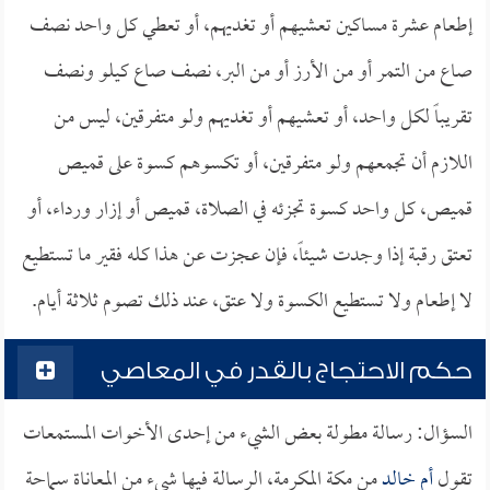
إطعام عشرة مساكين تعشيهم أو تغديهم، أو تعطي كل واحد نصف
صاع من التمر أو من الأرز أو من البر، نصف صاع كيلو ونصف
تقريباً لكل واحد، أو تعشيهم أو تغديهم ولو متفرقين، ليس من
اللازم أن تجمعهم ولو متفرقين، أو تكسوهم كسوة على قميص
قميص، كل واحد كسوة تجزئه في الصلاة، قميص أو إزار ورداء، أو
تعتق رقبة إذا وجدت شيئاً، فإن عجزت عن هذا كله فقير ما تستطيع
لا إطعام ولا تستطيع الكسوة ولا عتق، عند ذلك تصوم ثلاثة أيام.
حكم الاحتجاج بالقدر في المعاصي
السؤال: رسالة مطولة بعض الشيء من إحدى الأخوات المستمعات
تقول
أم خالد
من مكة المكرمة، الرسالة فيها شيء من المعاناة سماحة