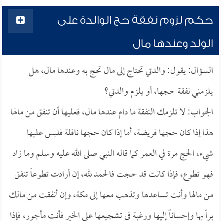
حكم لزوم نفقة حج الوالدة على
الولد وعندها مال
السؤال: يقول: والدتي تحتاج إلى مال تحج به وعندها مال، هل
يلزمني نفقة حجها، أو يلزم والدتي؟
الجواب: لا تلزمك النفقة ما دام عندها مال، فعليها أن تنفق من مالها
هذا إذا كان حجها فريضة، أما إذا كان حجها نافلة فليس عليها
شيء، الحج مرة في العمر كما قاله النبي صلى الله عليه وسلم وما زاد
فهو تطوع، فإذا كانت قد حجت فالحمد لله، إن أرادت تطوعاً تنفق
من مالها وأنت تساعدها وتذهب معها إلى مكة، وإن أنفقت من مالك
براً بها وإحساناً إليها ورغبة في تشجيعها على الخير فأنت مأجور، فإذا