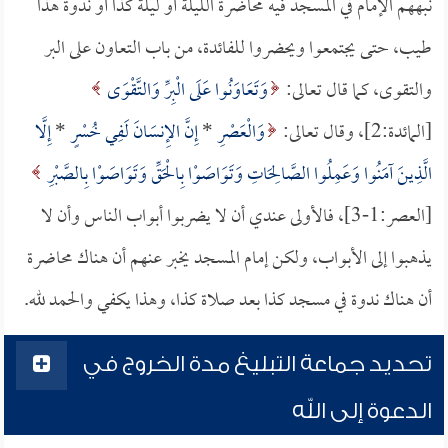
نبههم الإمام في المسجد فيه محاضرة الليلة أو ليلة كذا أو ندوة هذا
طيب، حتى يجتمعوا ويحضروا للفائدة، من باب التعاون على البر
والتقوى، كما قال تعالى:
وَتَعَاوَنُوا عَلَى الْبِرِّ وَالتَّقْوَى
[المائدة:2]، وقال تعالى:
وَالْعَصْرِ
*
إِنَّ الإِنسَانَ لَفِي خُسْرٍ
*
إِلَّا
الَّذِينَ آمَنُوا وَعَمِلُوا الصَّالِحَاتِ وَتَوَاصَوْا بِالْحَقِّ وَتَوَاصَوْا بِالصَّبْرِ
[العصر:1-3]، فالأولى عندي أن لا يضربوا أبواب الناس وأن لا
يذهبوا إلى الأبواب، ولكن إمام المسجد يخبر عنهم أن هناك محاضرة
أن هناك ندوة في مسجد كذا بعد صلاة كذا، وهذا يكفي والحمد لله.
تحديد جماعة التبليغ مدة الخروج في
الدعوة إلى الله