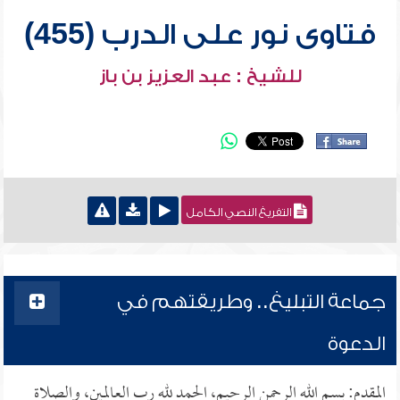
فتاوى نور على الدرب (455)
للشيخ : عبد العزيز بن باز
التفريغ النصي الكامل
جماعة التبليغ.. وطريقتهم في
الدعوة
المقدم: بسم الله الرحمن الرحيم، الحمد لله رب العالمين، والصلاة