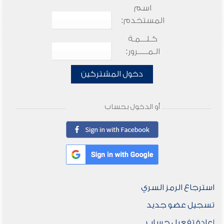
اسم
المستخدم:
كـلـــمـة
الـمـــــرور:
دخول المشتركين
أو الدخول بحساب
استرجاع الرمز السري
تسجيل عضو جديد
إعادة تفعيل حساب