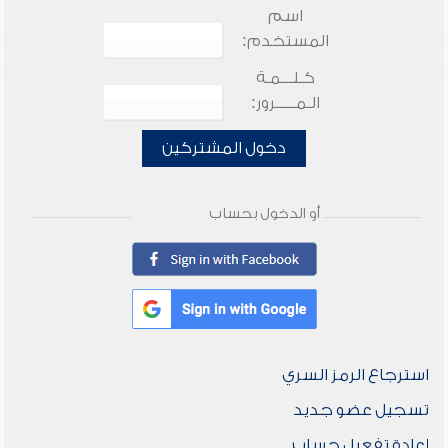
اسم
المستخدم:
كـلـــمـة
الـمـــــرور:
دخول المشتركين
أو الدخول بحساب
استرجاع الرمز السري
تسجيل عضو جديد
إعادة تفعيل حساب