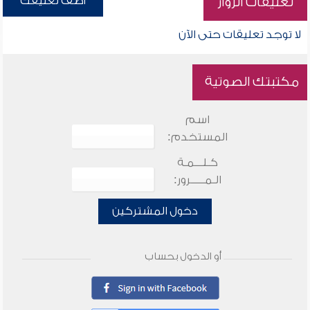
أضف تعليقك
تعليقات الزوار
لا توجد تعليقات حتى الآن
مكتبتك الصوتية
اسم
المستخدم:
كـلـــمـة
الـمـــــرور:
دخول المشتركين
أو الدخول بحساب