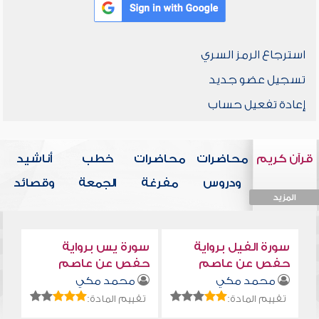
استرجاع الرمز السري
تسجيل عضو جديد
إعادة تفعيل حساب
قرآن كريم
محاضرات
محاضرات
خطب
أناشيد
ودروس
مفرغة
الجمعة
وقصائد
المزيد
المزيد
المزيد
المزيد
المزيد
سورة الفيل برواية
سورة يس برواية
حفص عن عاصم
حفص عن عاصم
محمد مكي
محمد مكي
تقييم المادة:
تقييم المادة: