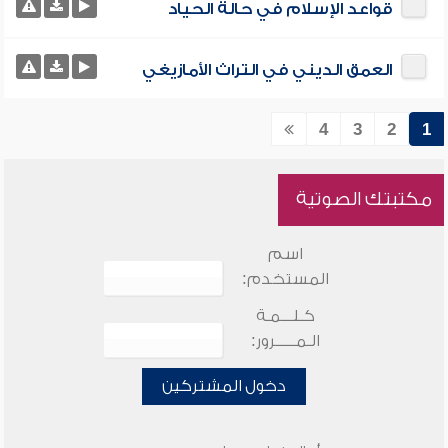
قواعد الإسلام في حالة الحياد
العمق الديني في التراث الأمازيغي
4
3
2
1
مكتبتك الصوتية
اسم
المستخدم:
كـلـــمـة
الـمـــــرور:
دخول المشتركين