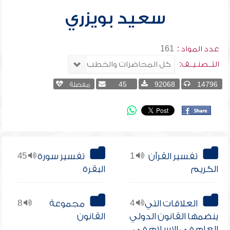
سعيد بويزري
عدد المواد :
161
التــصنـيــف:
14796
92068
45
مفضلة
تفسير القرآن
1
تفسير سورة
45
الكريم
البقرة
العلاقات التي
4
مجموعة
8
ينضمها القانون الدولي
القانون
العام في الإسلام في