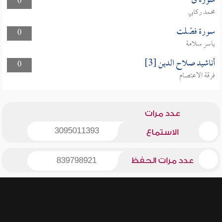
سورة ق
0
محمد ركابي
سورة فصّلت
0
ياسر سلامة
أناشيد صلاح الدين [3]
0
فرقة الاعتصام
عدد مرات
3095011393
الاستماع
عدد مرات الحفظ
839798921