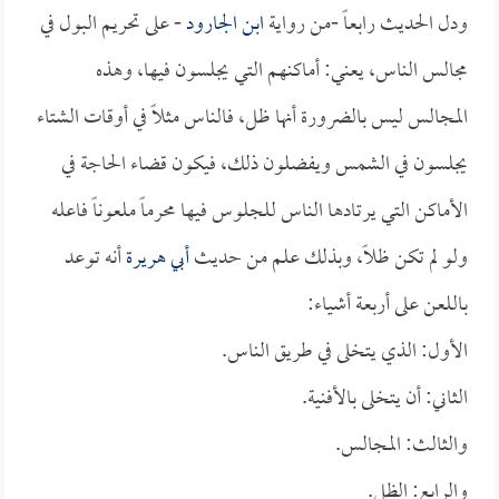
ودل الحديث رابعاً -من رواية
ابن الجارود
- على تحريم البول في
مجالس الناس، يعني: أماكنهم التي يجلسون فيها، وهذه
المجالس ليس بالضرورة أنها ظل، فالناس مثلاً في أوقات الشتاء
يجلسون في الشمس ويفضلون ذلك، فيكون قضاء الحاجة في
الأماكن التي يرتادها الناس للجلوس فيها محرماً ملعوناً فاعله
ولو لم تكن ظلاً، وبذلك علم من حديث
أبي هريرة
أنه توعد
باللعن على أربعة أشياء:
الأول: الذي يتخلى في طريق الناس.
الثاني: أن يتخلى بالأفنية.
والثالث: المجالس.
والرابع: الظل.