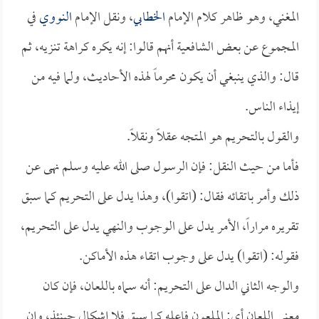
المغني، وهو ظاهر كلام الإمام
الخطابي
، ونقل الإمام
النووي
في
المجموع عن بعض الشافعية أنهم قالوا: إنه يكره كراهة تنزيه، ثم
قال: والذي ينبغي أن يكون محرماً لهذه الأحاديث، ولما فيه من
إيذاء الناس.
والقول بالتحريم هو المتجه عقلاً ونقلاً.
فأما من حيث النقل: فإن الرسول صلى الله عليه وسلم نهى عن
ذلك وأمر باتقائه فقال: (اتقوا)، وهذا يدل على التحريم كما سبق
تقريره مراراً، الأمر يدل على الوجوب والنهي يدل على التحريم،
فقوله: (اتقوا) يدل على وجوب اتقاء هذه الأماكن.
والوجه الثاني الدال على التحريم: أنه سماه باللعان، فإن كان
معنى اللعان أي: الملعون فاعله كما سبق فلا إشكال حينئذ، وإن