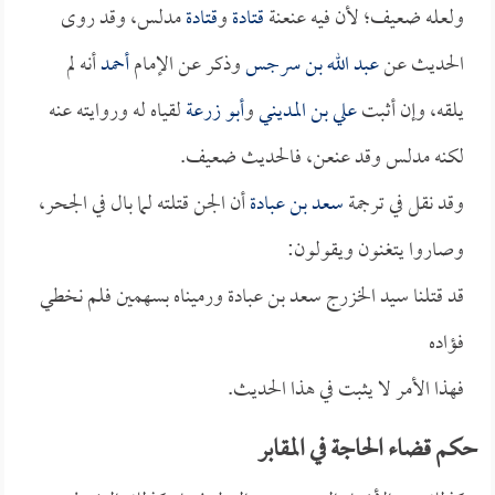
ولعله ضعيف؛ لأن فيه عنعنة
قتادة
و
قتادة
مدلس، وقد روى
الحديث عن
عبد الله بن سرجس
وذكر عن الإمام
أحمد
أنه لم
يلقه، وإن أثبت
علي بن المديني
و
أبو زرعة
لقياه له وروايته عنه
لكنه مدلس وقد عنعن، فالحديث ضعيف.
وقد نقل في ترجمة
سعد بن عبادة
أن الجن قتلته لما بال في الجحر،
وصاروا يتغنون ويقولون:
قد قتلنا سيد الخزرج سعد بن عبادة ورميناه بسهمين فلم نخطي
فؤاده
فهذا الأمر لا يثبت في هذا الحديث.
حكم قضاء الحاجة في المقابر