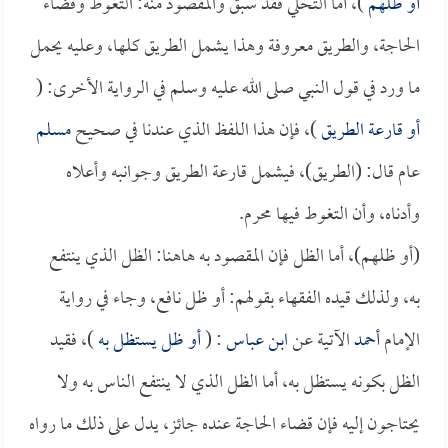
أو ظلهم
)، أما التخلي فقد سبق والمقصود منه: التغوط وقضاء
الحاجة، والطريق معروفة وهذا يشمل الطريق كلها، وعليه يحمل
ما ورد في قول النبي صلى الله عليه وسلم في الرواية الأخرى: (
أو قارعة الطريق
)، فإن هذا اللفظ الذي عندنا في صحيح
مسلم
عام قال: (الطريق)، فيشمل قارعة الطريق وجوانبه وأعلاه
وأدناه، وأن التغوط فيها محرم.
(أو ظلهم)، أما الظل فإن المقصود به هاهنا: الظل الذي ينتفع
به، ولذلك قيده الفقهاء بقولهم: أو ظل نافع، وجاء في رواية
الإمام
أحمد
الآتية عن
ابن عباس
: (
أو ظل يستظل به
)، فقيد
الظل بكونه يستظل به، أما الظل الذي لا ينتفع الناس به ولا
يحتاجون إليه فإن قضاء الحاجة عنده جائز، يدل على ذلك ما رواه