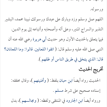
ورسوله.
اللهم صل وسلم وزد وبارك على عبدك ورسولك نبينا محمد، البشير
النذير والسراج المنير، وعلى آله وأصحابه وأتباعه إلى يوم الدين.
فيما يتعلق بالحديث الأول وهو حديث
أبي هريرة
رضي الله عنه أن
النبي صلى الله عليه وسلم قال: (
اتقوا اللعانين. قالوا: وما اللعانان؟
قال: الذي يتخلى في طريق الناس أو ظلهم
).
تخريج الحديث
الحديث رواه أيضاً
ابن حبان
بلفظ: (
وأفنيتهم
)، وقال محققه:
إسناده صحيح على شرط
مسلم
.
ورواه أيضاً
ابن الجارود
في المنتقى ولفظه: (
ومجالسهم
)، بدل