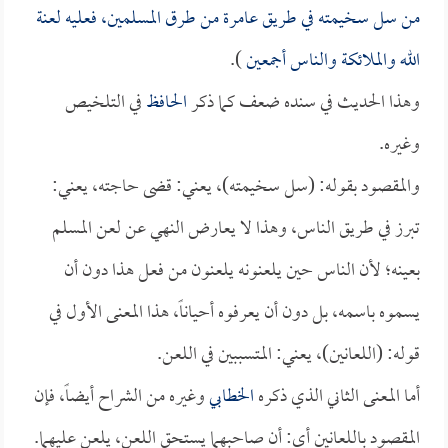
من سل سخيمته في طريق عامرة من طرق المسلمين، فعليه لعنة
الله والملائكة والناس أجمعين
).
وهذا الحديث في سنده ضعف كما ذكر
الحافظ
في التلخيص
وغيره.
والمقصود بقوله: (سل سخيمته)، يعني: قضى حاجته، يعني:
تبرز في طريق الناس، وهذا لا يعارض النهي عن لعن المسلم
بعينه؛ لأن الناس حين يلعنونه يلعنون من فعل هذا دون أن
يسموه باسمه، بل دون أن يعرفوه أحياناً، هذا المعنى الأول في
قوله: (اللعانين)، يعني: المتسببين في اللعن.
أما المعنى الثاني الذي ذكره
الخطابي
وغيره من الشراح أيضاً، فإن
المقصود باللعانين أي: أن صاحبهما يستحق اللعن، يلعن عليهما.