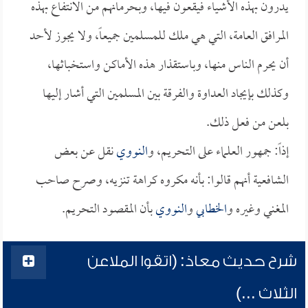
يدرون بهذه الأشياء فيقعون فيها، وبحرمانهم من الانتفاع بهذه
المرافق العامة، التي هي ملك للمسلمين جميعاً، ولا يجوز لأحد
أن يحرم الناس منها، وباستقذار هذه الأماكن واستخباثها،
وكذلك بإيجاد العداوة والفرقة بين المسلمين التي أشار إليها
بلعن من فعل ذلك.
إذاً: جمهور العلماء على التحريم، و
النووي
نقل عن بعض
الشافعية أنهم قالوا: بأنه مكروه كراهة تنزيه، وصرح صاحب
المغني وغيره و
الخطابي
و
النووي
بأن المقصود التحريم.
شرح حديث معاذ: (اتقوا الملاعن
الثلاث ...)