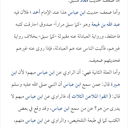
أما ضعف حديث
معاذ
فسبق.
وأما ضعف حديث
ابن عباس
هذا عند الإمام
أحمد
؛ فلأن فيه
عبد الله بن لهيعة
وهو -كما سبق مراراً- صدوق احترقت كتبه
فاختلط، ورواية العبادلة عنه مقبولة -كما سبق- بخلاف رواية
غيرهم، فأثبت الناس عنه هم العبادلة، فإذا روى عنه غيرهم
فحديثهم ضعيف.
وأما العلة الثانية فهي: أن الراوي عن
ابن عباس
مبهم؛ لأن
ابن
هبيرة
قال: عمن سمع
ابن عباس
أن النبي صلى الله عليه وسلم
قال: (
اتقوا الملاعن الثلاث
)، فالراوي عن
ابن عباس
مبهم لا
يدرى من هو؟ عن من سمع
ابن عباس
، وقد وقع في بعض
الكتب كما في طبعة التلخيص، والراوي عن
ابن عباس
متهم،