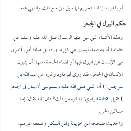
أو يقذره، ازداد التحريم لما سبق من منع ذلك والنهي عنه.
حكم البول في الجحر
وهذه الأشياء التي نهى عنها الرسول صلى الله عليه وسلم عن
قضاء الحاجة فيها، ليست هي كل ما ورد، بل هناك أمور أخرى
نهي الإنسان عن البول فيها أو قضاء الحاجة، منها: أن يتبول
الإنسان في الجحر، فقد روى
أبو داود
وغيره عن
عبد الله بن
سرجس
: (
أن النبي صلى الله عليه وسلم نهى أن يبال في الجحر
) فقيل لـ
قتادة
الراوي: ما كره من ذلك؟ قال: إنه يقال: إنها
مساكن الجن.
والحديث صححه
ابن خزيمة
و
ابن السكن
وضعفه غيرهم،