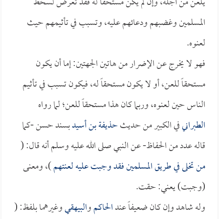
يلعن من أجله، وإن لم يكن مستحقاً له فقد تعرض لسخط
المسلمين وغضبهم ودعائهم عليه، وتسبب في تأثيمهم حيث
لعنوه.
فهو لا يخرج عن الإضرار من هاتين الجهتين: إما أن يكون
مستحقاً للعن، أو لا يكون مستحقاً له، فيكون تسبب في تأثيم
الناس حين لعنوه، وربما كان هذا مستحقاً للعن؛ لما رواه
الطبراني
في الكبير من حديث
حذيفة بن أسيد
بسند حسن -كما
قاله عدد من الحفاظ- عن النبي صلى الله عليه وسلم أنه قال: (
من تخلى في طريق المسلمين فقد وجبت عليه لعنتهم
)، ومعنى
(وجبت) يعني: حقت.
وله شاهد وإن كان ضعيفاً عند
الحاكم
و
البيهقي
وغيرهما بلفظ: (