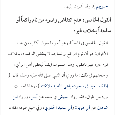
جنوبهم
)، وقد أشرت إليها.
القول الخامس: عدم انتقاض وضوء من نام راكعاً أو
ساجداً بخلاف غيره
القول الخامس في المسألة وهو آخر ما سوف أذكره من هذه
الأقوال: هو أن نوم الراكع والساجد لا ينقض الوضوء، بخلاف
نوم غيره فهو ناقض، وهذا منسوب أيضاً لبعض أهل الرأي،
وحجتهم في ذلك: ما روي أن النبي صلى الله عليه وسلم قال: (
إذا نام العبد في سجوده باهى الله به ملائكته
)، وهذا الحديث
ورد من طرق، فقد رواه
البيهقي
في سننه عن
أنس
، ورواه
ابن
شاهين
عن
أبي هريرة
و
أبي سعيد الخدري
، وفي جميع طرقه مقال،