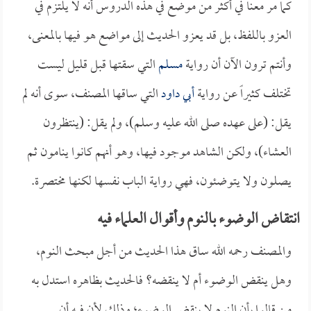
كما مر معنا في أكثر من موضع في هذه الدروس أنه لا يلتزم في
العزو باللفظ، بل قد يعزو الحديث إلى مواضع هو فيها بالمعنى،
وأنتم ترون الآن أن رواية
مسلم
التي سقتها قبل قليل ليست
تختلف كثيراً عن رواية
أبي داود
التي ساقها المصنف، سوى أنه لم
يقل: (على عهده صلى الله عليه وسلم)، ولم يقل: (ينتظرون
العشاء)، ولكن الشاهد موجود فيها، وهو أنهم كانوا ينامون ثم
يصلون ولا يتوضئون، فهي رواية الباب نفسها لكنها مختصرة.
انتقاض الوضوء بالنوم وأقوال العلماء فيه
والمصنف رحمه الله ساق هذا الحديث من أجل مبحث النوم،
وهل ينقض الوضوء أم لا ينقضه؟ فالحديث بظاهره استدل به
من قالوا بأن النوم لا ينقض الوضوء؛ وذلك لأن فيه أن