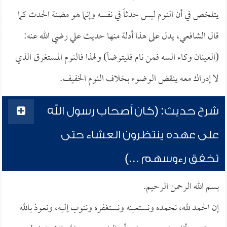
يتلخص في أن النوم ليس حدثاً في نفسه وإنما هو مضنة الحدث كما
قال الشافعي، يدل على هذا أدلة منها حديث علي رضي الله عنه:
(العينان وكاء السه فمن نام فليتوضأ) ولهذا فالنوم المستغرق الذي
لا إدراك معه ينقض الوضوء بخلاف النوم الخفيف.
شرح حديث: (كان أصحاب رسول الله
على عهده ينتظرون العشاء حتى
تخفق رءوسهم ...)
بسم الله الرحمن الرحيم.
إن الحمد لله، نحمده ونستعينه ونستغفره ونتوب إليه، ونعوذ بالله