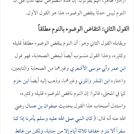
أرادوا ظاهر، أنهم يقولون: إن هذه النصوص كلها تدل على أن
النوم ليس حدثاً ينقض الوضوء، هذا هو القول الأول.
القول الثاني: انتقاض الوضوء بالنوم مطلقاً
ويقابله القول الثاني وهو: أن النوم ينقض الوضوء مطلقاً قليله
وكثيره، وهذا القول منسوب أيضاً لبعض الصحابة، فهو قول
ابن عمر
و
أبي موسى الأشعري
وغيرهما من الصحابة والتابعين،
واختاره
ابن المنذر
و
المزني
وغيرهما، وذهب إليه أيضاً
ابن حزم
كما في المحلى، قالوا: إن النوم ناقض للوضوء قليله وكثيره،
واستدل أصحاب هذا القول بحديث
صفوان بن عسال
رضي
الله عنه أنه قال: (
كان النبي صلى الله عليه وسلم يأمرنا إذا كنا
سفراً ألا ننزع خفافنا ثلاثة أيام إلا من جنابة، ولكن من غائط