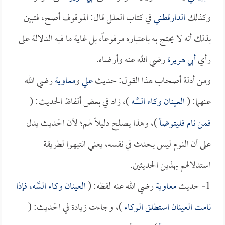
وكذلك
الدارقطني
في كتاب العلل قال: الموقوف أصح، فتبين
بذلك أنه لا يحتج به باعتباره مرفوعاً، بل غاية ما فيه الدلالة على
رأي
أبي هريرة
رضي الله عنه وأرضاه.
ومن أدلة أصحاب هذا القول: حديث
علي
و
معاوية
رضي الله
عنهما: (
العينان وكاء السَّه
)، زاد في بعض ألفاظ الحديث: (
فمن نام فليتوضأ
)، وهذا يصلح دليلاً لهم؛ لأن الحديث يدل
على أن النوم ليس بحدث في نفسه، يعني انتبهوا لطريقة
استدلالهم بهذين الحديثين.
1- حديث
معاوية
رضي الله عنه لفظه: (
العينان وكاء السَّه، فإذا
نامت العينان استطلق الوكاء
)، وجاءت زيادة في الحديث: (