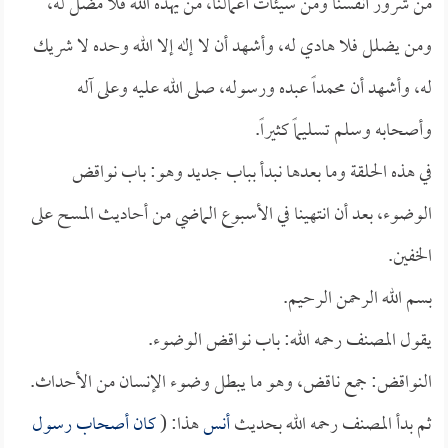
من شرور أنفسنا ومن سيئات أعمالنا، من يهده الله فلا مضل له،
ومن يضلل فلا هادي له، وأشهد أن لا إله إلا الله وحده لا شريك
له، وأشهد أن محمداً عبده ورسوله، صلى الله عليه وعلى آله
وأصحابه وسلم تسليماً كثيراً.
في هذه الحلقة وما بعدها نبدأ بباب جديد وهو: باب نواقض
الوضوء، بعد أن انتهينا في الأسبوع الماضي من أحاديث المسح على
الخفين.
بسم الله الرحمن الرحيم.
يقول المصنف رحمه الله: باب نواقض الوضوء.
النواقض: جمع ناقض، وهو ما يبطل وضوء الإنسان من الأحداث.
ثم بدأ المصنف رحمه الله بحديث
أنس
هذا: (
كان أصحاب رسول