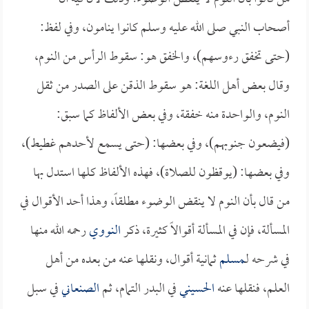
أصحاب النبي صلى الله عليه وسلم كانوا ينامون، وفي لفظ:
(حتى تخفق رءوسهم)، والخفق هو: سقوط الرأس من النوم،
وقال بعض أهل اللغة: هو سقوط الذقن على الصدر من ثقل
النوم، والواحدة منه خفقة، وفي بعض الألفاظ كما سبق:
(فيضعون جنوبهم)، وفي بعضها: (حتى يسمع لأحدهم غطيط)،
وفي بعضها: (يوقظون للصلاة)، فهذه الألفاظ كلها استدل بها
من قال بأن النوم لا ينقض الوضوء مطلقاً، وهذا أحد الأقوال في
المسألة، فإن في المسألة أقوالاً كثيرة، ذكر
النووي
رحمه الله منها
في شرحه لـ
مسلم
ثمانية أقوال، ونقلها عنه من بعده من أهل
العلم، فنقلها عنه
الحسيني
في البدر التمام، ثم
الصنعاني
في سبل