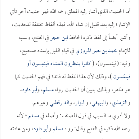
أما الحديث الذي أشار إليه المعلق رحمه الله فهو حديث آخر تأتي
الإشارة إليه بعد قليل إن شاء الله. فهذه ألفاظ مختلفة للحديث،
وأشير أيضاً إلى لفظ ذكره الحافظ
ابن حجر
في الفتح، ونسبه
للإمام
محمد بن نصر المروزي
في قيام الليل بإسناد صحيح،
وفيه: (فينعسون)، (
كانوا ينتظرون العشاء فينعِسون أو
فينعَسون
)، وذلك لأن هذا اللفظ له فائدة في فهم الحديث كما
هو ظاهر، وبذلك يتبين أن الحديث رواه
مسلم
، و
أبو داود
،
و
الترمذي
، و
البيهقي
، و
البزار
، و
الدارقطني
وغيرهم.
ولا أدري ما السبب في قول المصنف: وأصله في
مسلم
؛ لأنه
رحمه الله ذكره في الفتح وقال: رواه
مسلم
و
أبو داود
، ومن عادته