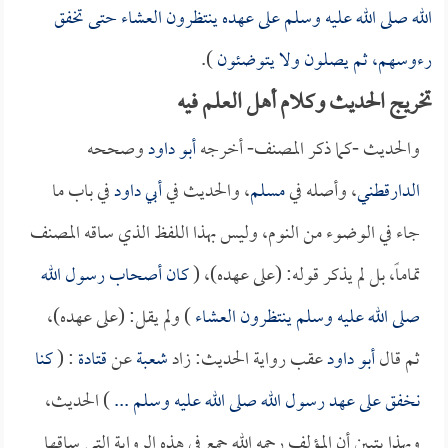
الله صلى الله عليه وسلم على عهده ينتظرون العشاء حتى تخفق
رءوسهم، ثم يصلون ولا يتوضئون
).
تخريج الحديث وكلام أهل العلم فيه
والحديث -كما ذكر المصنف- أخرجه
أبو داود
وصححه
الدارقطني
، وأصله في
مسلم
، والحديث في
أبي داود
في باب ما
جاء في الوضوء من النوم، وليس بهذا اللفظ الذي ساقه المصنف
تماماً، بل لم يذكر قوله: (على عهده)، (
كان أصحاب رسول الله
صلى الله عليه وسلم ينتظرون العشاء
) ولم يقل: (على عهده)،
ثم قال
أبو داود
عقب رواية الحديث: زاد
شعبة
عن
قتادة
: (
كنا
نخفق على عهد رسول الله صلى الله عليه وسلم ...
) الحديث،
وبهذا يتبين أن المؤلف رحمه الله جمع في هذه الرواية التي ساقها