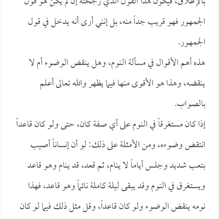
بالإطلاق، فيكون هذا القول الذي رجحته إن لم يكن هو قول
الجمهور فهو قريب جداً منه، بل إنني أرى أنه يدخل في قول
الجمهور.
هذه أهم الأقوال في مسألة النوم، وهل ينقض الوضوء أم لا
ينقضه، وهذا هو الأقوى منها فيما يظهر والله تعالى أعلم
بالصواب.
إذا كان مستغرقاً في النوم على أي صفة كان، حتى ولو كان قاعداً
انتقض وضوءه، ومن الأمثلة على ذلك: لو أن إنساناً أصيب
بتعب شديد وجلس أياماً لا ينام، ثم قعد، قد ينام وهو قاعد
ويستغرق في النوم وقد يبقى ليلة كاملة نائماً وهو قاعد، فهذا
نومه ينقض الوضوء ولو كان قاعداً، وقل مثل ذلك فيما لو كان