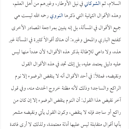
السلام، ثم
الشوكاني
في نيل الأوطار، وغيرهم من أهل العلم،
وهذه الأقوال الثمانية التي ذكرها
النووي
رحمه الله ليست هي
جميع الأقوال في المسألة، بل إنه يتبين بمراجعة المصادر الأخرى
كـفتح الباري والمحلى وغيره: أن هناك أقوالاً كثيرة في المسألة غير
هذه، ولا داعي للإطالة بذكر هذه الأقوال؛ لأن عدداً منها ليس
عليه دليل يعتمد عليه، بل إنك تجد في هذه الأقوال القول
ونقيضه، فمثلاً: في أحد الأقوال أنه لا ينقض الوضوء إلا نوم
الراكع والساجد؛ وذلك لأنه مظنة خروج الحدث منه، وفي قول
آخر نقيض هذا القول: أن النوم ينقض الوضوء إلا إن كان من
راكع أو ساجد فإنه لا ينقض، وكون القول يأتي ونقيضه مشعر
بأنها أقوال متقابلة ليس عليها أدلة معتمدة، ولذلك لا أرى فائدة