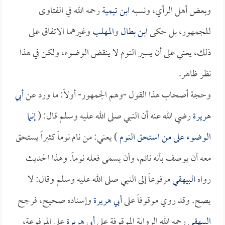
وبعض أهل الرأي، ونسبه
ابن تيمية
رحمه الله في الفتاوى
للجمهور، بل حكى
ابن بطال
و
المهلب
وغيرهما الاتفاق على
ذلك، يعني على أن يسير النوم لا ينقض الوضوء، ولكن في هذا
نظر ظاهر.
وحجة أصحاب هذا القول -وهم الجمهور- أولاً: ما ورد عن
أبي
هريرة
رضي الله عنه أن النبي صلى الله عليه وسلم قال: (
إنما
الوضوء على من استحق النوم
) يعني: من نام نوماً كثيراً يستحق
معه أن يوصف بأنه نائم، وأن يسمى فعله نوماً. وهذا الحديث
رواه
البيهقي
مرفوعاً إلى النبي صلى الله عليه وسلم وقال: لا
يصح. وقد روي موقوفاً على
أبي هريرة
وإسناده صحيح، فرجح
البيهقي
رحمه الله الرواية الموقوفة على
أبي هريرة
على المرفوعة،