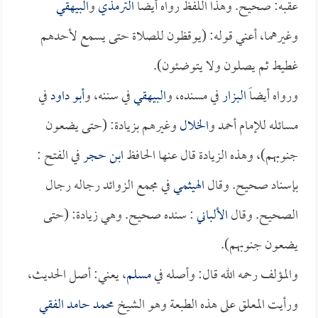
عقبه: صحيح. وهذا اللفظ رواه أيضاً
الترمذي
و
البيهقي
وغيرهما، أعني قوله: (يوقظون للصلاة حتى يسمع لأحدهم
غطيط ثم يصلون ولا يتوضئون).
ورواه أيضاً
البزار
في مسنده، و
البيهقي
في سننه، و
أبو داود
في
مسائله للإمام أحمد و
الخلال
وغيرهم بزيادة: (حتى يضعون
جنوبهم)، وهذه الزيادة قال عنها الحافظ
ابن حجر
في الفتح :
بإسناد صحيح. وقال
الهيثمي
في مجمع الزوائد رجاله رجال
الصحيح. وقال
الألباني
: سنده صحيح. وهي زيادة: (حتى
يضعون جنوبهم).
والمؤلف رحمه الله قال: وأصله في
مسلم
، يعني: أصل الحديث،
ورأيت المعلق على هذه الطبعة وهو الشيخ
محمد حامد الفقي