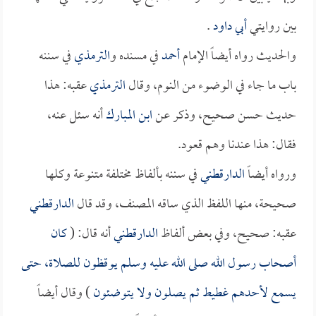
بين روايتي
أبي داود
.
والحديث رواه أيضاً الإمام
أحمد
في مسنده و
الترمذي
في سننه
باب ما جاء في الوضوء من النوم، وقال
الترمذي
عقبه: هذا
حديث حسن صحيح، وذكر عن
ابن المبارك
أنه سئل عنه،
فقال: هذا عندنا وهم قعود.
ورواه أيضاً
الدارقطني
في سننه بألفاظ مختلفة متنوعة وكلها
صحيحة، منها اللفظ الذي ساقه المصنف، وقد قال
الدارقطني
عقبه: صحيح، وفي بعض ألفاظ
الدارقطني
أنه قال: (
كان
أصحاب رسول الله صلى الله عليه وسلم يوقظون للصلاة، حتى
يسمع لأحدهم غطيط ثم يصلون ولا يتوضئون
) وقال أيضاً