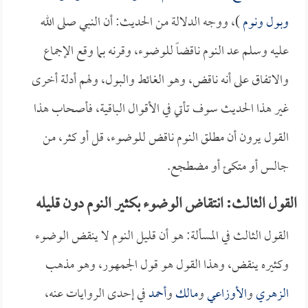
وبول ونوم
)، ووجه الدلالة من الحديث: أن النبي صلى الله
عليه وسلم عد النوم ناقضاً للوضوء، وقرنه بما وقع الإجماع
والاتفاق على أنه ناقض، وهو الغائط والبول، ولهم أدلة أخرى
غير هذا الحديث سوف تأتي في الأقوال الباقية، فأصحاب هذا
القول يرون أن مطلق النوم ناقض للوضوء، قل أو كثر، من
جالس أو متكئ أو مضطجع.
القول الثالث: انتقاض الوضوء بكثير النوم دون قليله
القول الثالث في المسألة: هو أن قليل النوم لا ينقض الوضوء
وكثيره ينقض، وهذا القول هو قول الجمهور، وهو مذهب
الزهري
و
الأوزاعي
و
مالك
و
أحمد
في إحدى الروايات عنه،