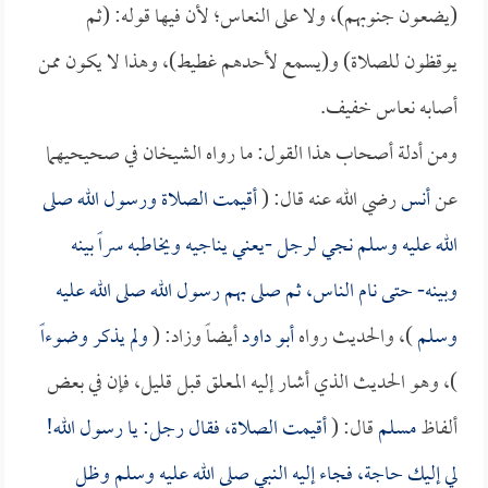
(يضعون جنوبهم)، ولا على النعاس؛ لأن فيها قوله: (ثم
يوقظون للصلاة) و(يسمع لأحدهم غطيط)، وهذا لا يكون ممن
أصابه نعاس خفيف.
ومن أدلة أصحاب هذا القول: ما رواه الشيخان في صحيحيهما
عن
أنس
رضي الله عنه قال: (
أقيمت الصلاة ورسول الله صلى
الله عليه وسلم نجي لرجل -يعني يناجيه ويخاطبه سراً بينه
وبينه- حتى نام الناس، ثم صلى بهم رسول الله صلى الله عليه
وسلم
)، والحديث رواه
أبو داود
أيضاً وزاد: (
ولم يذكر وضوءاً
)، وهو الحديث الذي أشار إليه المعلق قبل قليل، فإن في بعض
ألفاظ
مسلم
قال: (
أقيمت الصلاة، فقال رجل: يا رسول الله!
لي إليك حاجة، فجاء إليه النبي صلى الله عليه وسلم وظل