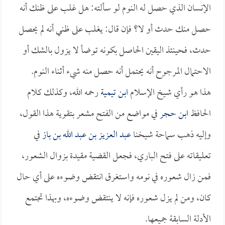
الإنسان الذي حصل له النوم لو سألته: هل غلب على ظنك أنه
حصل منك حدث أو لا؟ فإن قال: يغلب على ظني أنه لم يحصل
حدث، فحينئذ اليقين الحاصل بكونه توضأ لا يزول بالشك أو
الاحتمال المرجوح أنه يحتمل أنه حصل منه شيء أثناء النوم.
هذا هو رأي شيخ الإسلام
ابن تيمية
رحمه الله، وكذلك كلام
الحافظ
ابن حجر
في مواضع من الفتح مشعر بتقوية هذا القول،
وإليه ذهب سماحة شيخنا
عبد العزيز بن عبد الله بن باز
في
تعليقاته على فتح الباري، فجعل القضية مقيدة بزوال الشعور،
فمن زال شعوره في نومه واستغرق انتقض وضوءه على أي حال
كان، ومن لم يزل شعوره فإنه لا ينتقض وضوءه، وبهذا تجتمع
الأدلة السابقة جميعها.