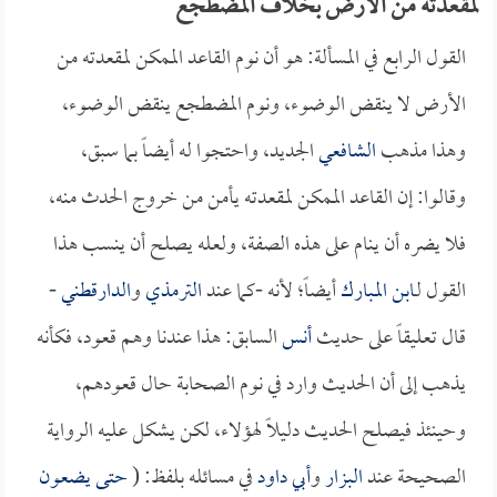
لمقعدته من الأرض بخلاف المضطجع
القول الرابع في المسألة: هو أن نوم القاعد الممكن لمقعدته من
الأرض لا ينقض الوضوء، ونوم المضطجع ينقض الوضوء،
وهذا مذهب
الشافعي
الجديد، واحتجوا له أيضاً بما سبق،
وقالوا: إن القاعد الممكن لمقعدته يأمن من خروج الحدث منه،
فلا يضره أن ينام على هذه الصفة، ولعله يصلح أن ينسب هذا
القول لـ
ابن المبارك
أيضاً؛ لأنه -كما عند
الترمذي
و
الدارقطني
-
قال تعليقاً على حديث
أنس
السابق: هذا عندنا وهم قعود، فكأنه
يذهب إلى أن الحديث وارد في نوم الصحابة حال قعودهم،
وحينئذ فيصلح الحديث دليلاً لهؤلاء، لكن يشكل عليه الرواية
الصحيحة عند
البزار
و
أبي داود
في مسائله بلفظ: (
حتى يضعون