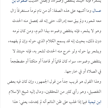
يشعر؛ فإنه حينئذ ينتقض وضوءه، ويحمل حديث
صفوان بن
عسال
وما أشبهه على هذه الصفة: أن من نام نوماً مستغرقاً زال
معه شعوره ولم يبق معه إدراك، حتى إنه قد يحصل منه الحدث
وهو لا يشعر، فإنه ينتقض وضوءه بهذا النوم، ومن كان نومه
دون ذلك، بحيث إنه قد يسمع الكلام الذي حوله وإن لم يفهمه،
ويشعر بما حوله ولو خرج منه الحدث لشعر به، فإنه حينئذ لا
ينتقض وضوءه، سواء كان قائماً أو قاعداً أو متكئاً أو مضطجعاً
في الصلاة أو في خارجها.
وهذا القول هو قريب جداً من قول الجمهور، وإن كان فيه بعض
التفصيل، وهو رأي كثير من المحققين، ومال إليه شيخ الإسلام
ابن تيمية
فيما إذا غلب على ظن النائم أنه لم يحدث، يعني: هذا