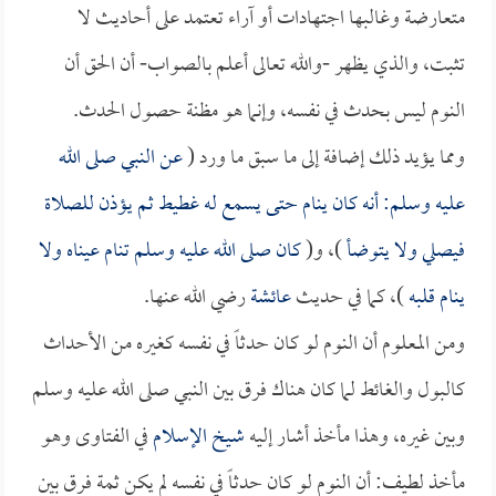
متعارضة وغالبها اجتهادات أو آراء تعتمد على أحاديث لا
تثبت، والذي يظهر -والله تعالى أعلم بالصواب- أن الحق أن
النوم ليس بحدث في نفسه، وإنما هو مظنة حصول الحدث.
ومما يؤيد ذلك إضافة إلى ما سبق ما ورد (
عن النبي صلى الله
عليه وسلم: أنه كان ينام حتى يسمع له غطيط ثم يؤذن للصلاة
فيصلي ولا يتوضأ
)، و(
كان صلى الله عليه وسلم تنام عيناه ولا
ينام قلبه
)، كما في حديث
عائشة
رضي الله عنها.
ومن المعلوم أن النوم لو كان حدثاً في نفسه كغيره من الأحداث
كالبول والغائط لما كان هناك فرق بين النبي صلى الله عليه وسلم
وبين غيره، وهذا مأخذ أشار إليه
شيخ الإسلام
في الفتاوى وهو
مأخذ لطيف: أن النوم لو كان حدثاً في نفسه لم يكن ثمة فرق بين