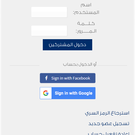
اسم
المستخدم:
كـلـــمـة
الـمـــــرور:
دخول المشتركين
أو الدخول بحساب
استرجاع الرمز السري
تسجيل عضو جديد
إعادة تفعيل حساب