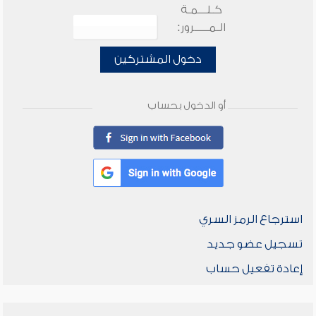
كـلـــمـة
الـمـــــرور:
دخول المشتركين
أو الدخول بحساب
استرجاع الرمز السري
تسجيل عضو جديد
إعادة تفعيل حساب