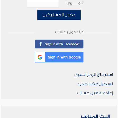
الـمـــــرور:
دخول المشتركين
أو الدخول بحساب
استرجاع الرمز السري
تسجيل عضو جديد
إعادة تفعيل حساب
البث المباشر