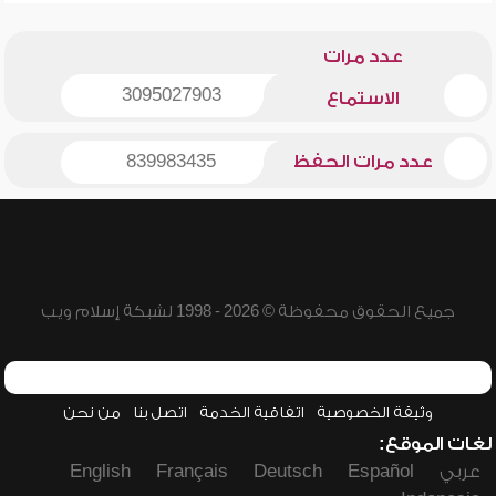
عدد مرات
3095027903
الاستماع
عدد مرات الحفظ
839983435
جميع الحقوق محفوظة © 2026 - 1998 لشبكة إسلام ويب
وثيقة الخصوصية
اتفاقية الخدمة
اتصل بنا
من نحن
لغات الموقع:
عربي
Español
Deutsch
Français
English