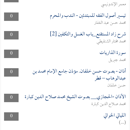
معمر الإندونيسي
تيسير أصول الفقه للمبتدئين - الندب والمحرم
0
محمد حسن عبد الغفار
شرح زاد المستقنع_باب الغسل والتكفين [2]
0
محمد مختار الشنقيطي
سورة الذاريات
0
محمد جبريل
أذان - بصوت حسن خلفان. مؤذن جامع الإمام محمد بن
0
عبدالوهاب – قطر
حسن خلفان
الأذان -الحجازي__ بصوت الشيخ محمد صلاح الدين كبارة
0
محمد صلاح الدين كبارة
الليالي الخوالي
0
(...)