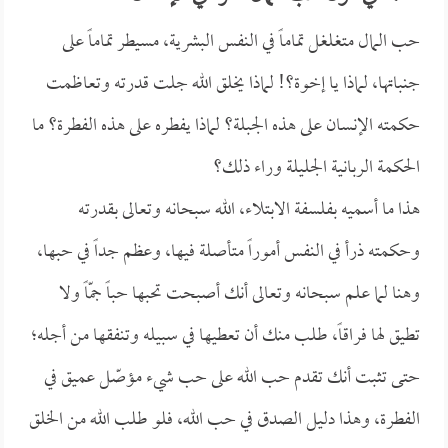
حب المال متغلغل تماماً في النفس البشرية، مسيطر تماماً على
جنباتها، لماذا يا إخوة؟! لماذا يخلق الله جلت قدرته وتعاظمت
حكمته الإنسان على هذه الجبلة؟ لماذا يفطره على هذه الفطرة؟ ما
الحكمة الربانية الجليلة وراء ذلك؟
هذا ما أسميه بفلسفة الابتلاء، الله سبحانه وتعالى بقدرته
وحكمته ذرأ في النفس أموراً متأصلة فيها، وعظم جداً في حبها،
وهنا لما علم سبحانه وتعالى أنك أصبحت تحبها حباً جمّاً ولا
تطيق لها فراقاً، طلب منك أن تعطيها في سبيله وتنفقها من أجله؛
حتى تثبت أنك تقدم حب الله على حب شيء مؤصّل عميق في
الفطرة، وهذا دليل الصدق في حب الله، فلو طلب الله من الخلق