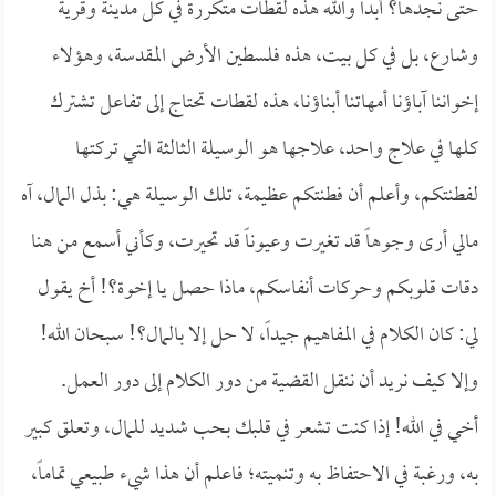
حتى نجدها؟ أبداً والله هذه لقطات متكررة في كل مدينة وقرية
وشارع، بل في كل بيت، هذه فلسطين الأرض المقدسة، وهؤلاء
إخواننا آباؤنا أمهاتنا أبناؤنا، هذه لقطات تحتاج إلى تفاعل تشترك
كلها في علاج واحد، علاجها هو الوسيلة الثالثة التي تركتها
لفطنتكم، وأعلم أن فطنتكم عظيمة، تلك الوسيلة هي: بذل المال، آه
مالي أرى وجوهاً قد تغيرت وعيوناً قد تحيرت، وكأني أسمع من هنا
دقات قلوبكم وحركات أنفاسكم، ماذا حصل يا إخوة؟! أخ يقول
لي: كان الكلام في المفاهيم جيداً، لا حل إلا بالمال؟! سبحان الله!
وإلا كيف نريد أن ننقل القضية من دور الكلام إلى دور العمل.
أخي في الله! إذا كنت تشعر في قلبك بحب شديد للمال، وتعلق كبير
به، ورغبة في الاحتفاظ به وتنميته؛ فاعلم أن هذا شيء طبيعي تماماً،