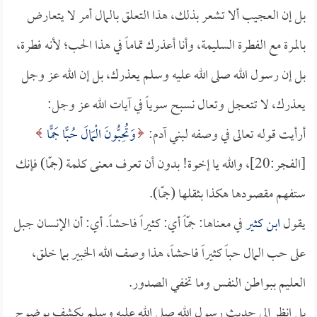
بل إن العجيب ألا تشعر بذلك، هذا التعلق بالمال أمر لا يتعارض
بالمرة مع الفطرة السليمة، وأنا أعذرك تماماً في هذا الحب؛ لأنه فطرة،
بل إن رسول الله صلى الله عليه وسلم يعذرك، بل إن الله عز وجل
يعذرك، لا تتعجل وتعال نسبح سوياً في آيات الله عز وجل:
أرأيت قوله تعالى في وصفه لبني آدم:
وَتُحِبُّونَ الْمَالَ حُبًّا جَمًّا
[الفجر:20]، والله يا إخوة! بدون أن تعرف معنى كلمة (جمّا) فإنك
ستفهم مقصودها هكذا بثقلها (جمّا).
يقول
ابن كثير
في معناها: جمّاً أي: كثيراً فاحشاً. أي: أن الإنسان جبل
على حب المال حباً كثيراً فاحشاً، هذا وصف الله الخبير بما خلق،
العليم ببواطن النفس وما تخفي الصدور.
بل انظر إلى حديث رسول الله صلى الله عليه وسلم يكشف بوضوح