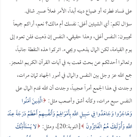
على فساد فطرته أو ضياع دينه أبداً، الأمر فعلاً عسير شاق.
سؤال لكم: أي الشيئين أغلى: نفسك أم مالك؟ نعم، أراكم جميعاً
تجيبون: النفس أغلى، وهذا حقيقي، النفس إن ذهبت فلن تعود إلى
يوم القيامة، لكن المال يذهب ويجيء. اتركوا هذه النقطة جانباً،
وتعالوا أحدثكم عن بحث قمت به في آيات القرآن الكريم المعجز.
جمع الله عز وجل بين النفس والمال في أمور الجهاد ثمان مرات،
وجدت في هذا الجمع أمراً عجيباً، وجدت أن الله قدم المال على
النفس سبع مرات، وكأنه أشق وأصعب مثل:
الَّذِينَ آمَنُوا
وَهَاجَرُوا وَجَاهَدُوا فِي سَبِيلِ اللَّهِ بِأَمْوَالِهِمْ وَأَنفُسِهِمْ أَعْظَمُ دَرَجَةً عِنْدَ
اللَّهِ وَأُوْلَئِكَ هُمُ الْفَائِزُونَ
[التوبة:20]، ومثل:
لا يَسْتَأْذِنُكَ