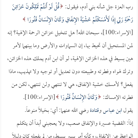
رب العزة جل شأنه بني آدم، فيقول:
قُلْ لَوْ أَنتُمْ تَمْلِكُونَ خَزَائِنَ
رَحْمَةِ رَبِّي إِذًا لَأَمْسَكْتُمْ خَشْيَةَ الإِنفَاقِ وَكَانَ الإِنْسَانُ قَتُورًا
[الإسراء:100]، سبحان الله! هل تتخيل خزائن الرحمة الإلهية؟ إنه
لمن المستحيل أن تحيط بها، إن السماوات والأرض وما بينهما لأمر
هين بسيط في هذه الخزائن الإلهية، لو أن ابن آدم يملك هذه الخزائن،
وترك لهواه وفطرته وطبيعته دون تعديل أو توجيه ولا تهذيب، ماذا
يفعل؟ لأمسك خشية الإنفاق، هي لا تنتهي ولن تنتهي، لكن من
فطرته الإمساك:
وَكَانَ الإِنْسَانُ قَتُورًا
[الإسراء:100].
يقول
ابن عباس
و
قتادة
رضي الله عنهما: أي: بخيلاً منوعاً.
إذاً: القضية عسيرة والإنفاق صعب، ولا يعجبني أبداً أن يتكلم
الواعظ عن الإنفاق، وكأنه أمر يسير بسيط، من لم يفعله كان دليلاً