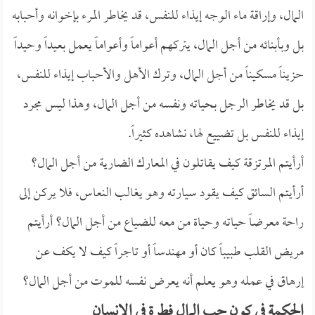
المال، وإراقة ماء الوجه إيذاء للنفس، قد يخاطر المرء بإخوانه وأحبابه
بل وبأبنائه من أجل المال، يتركهم أعواماً وأعواماً يعمل بعيداً وحيداً
حزيناً مسكيناً من أجل المال، وترك الأهل والأحباب إيذاء للنفس،
بل قد يخاطر الرجل بحياته ونفسه من أجل المال، وهذا ليس مجرد
إيذاء للنفس بل تضييع لها، نشاهده كثيراً.
أرأيتم المرتزقة كيف يقاتلون في المعارك الضارية من أجل المال؟
أرأيتم السائق كيف يقود سيارته وهو يغالب النعاس، فلا يركن إلى
راحة معرضاً حياته وحياة من معه للضياع من أجل المال؟ أرأيتم
مريض القلب طبيباً كان أو مهندساً أو تاجراً كيف لا يكف عن
إرهاق في عمله وهو يعلم أنه يعرض نفسه للموت من أجل المال؟
الحكمة في كون حب المال فطرة في الإنسان