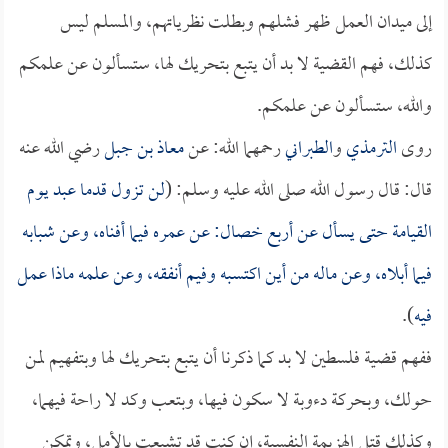
إلى ميدان العمل ظهر فشلهم وبطلت نظرياتهم، والمسلم ليس
كذلك، فهم القضية لا بد أن يتبع بتحريك لها، ستسألون عن علمكم
والله، ستسألون عن علمكم.
روى
الترمذي
و
الطبراني
رحمهما الله: عن
معاذ بن جبل
رضي الله عنه
قال: قال رسول الله صلى الله عليه وسلم: (
لن تزول قدما عبد يوم
القيامة حتى يسأل عن أربع خصال: عن عمره فيما أفناه، وعن شبابه
فيما أبلاه، وعن ماله من أين اكتسبه وفيم أنفقه، وعن علمه ماذا عمل
فيه
).
ففهم قضية فلسطين لا بد كما ذكرنا أن يتبع بتحريك لها وبتفهيم لمن
حولك، وبحركة دءوبة لا سكون فيها، وبتعب وكد لا راحة فيهما،
وكذلك قتل الهزيمة النفسية، إن كنت قد تشبعت بالأمل، وتمكن