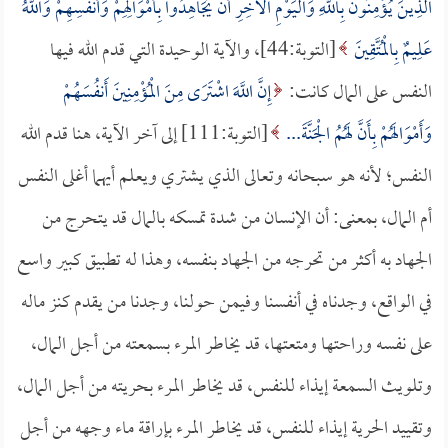
الَّذِينَ يُؤْمِنُونَ بِاللَّهِ وَالْيَوْمِ الآخِرِ أَنْ يُجَاهِدُوا بِأَمْوَالِهِمْ وَأَنفُسِهِمْ وَاللَّهُ
عَلِيمٌ بِالْمُتَّقِينَ
[التوبة:44]، والآية الوحيدة التي قدم الله فيها
النفس على المال كانت:
إِنَّ اللَّهَ اشْتَرَى مِنَ الْمُؤْمِنِينَ أَنفُسَهُمْ
وَأَمْوَالَهُمْ بِأَنَّ لَهُمُ الْجَنَّةَ...
[التوبة:111] إلى آخر الآية، هنا قدم الله
النفس؛ لأنه هو سبحانه وتعالى الذي يشتري ويعلم أيهما أغلى النفس
أم المال، بمعنى: أن الإنسان من شدة تمسكه بالمال قد يتحرج من
الجهاد به أكثر من تحرجه من الجهاد بنفسه، وهذا له تطبيق كبير واسع
في الواقع، وجدناه في أنفسنا وفيمن حولنا، وجدنا من يقدم كنز ماله
على نفسه وراحتها ومتعتها، قد يخاطر المرء بسمعته من أجل المال،
وتلويث السمعة إيذاء للنفس، قد يخاطر المرء بحريته من أجل المال،
وتقييد الحرية إيذاء للنفس، قد يخاطر المرء بإراقة ماء وجهه من أجل