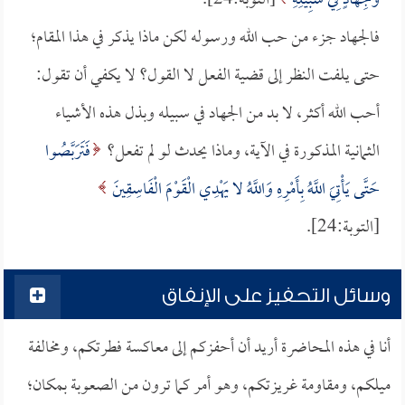
وَجِهَادٍ فِي سَبِيلِهِ
[التوبة:24].
فالجهاد جزء من حب الله ورسوله لكن ماذا يذكر في هذا المقام؛
حتى يلفت النظر إلى قضية الفعل لا القول؟ لا يكفي أن تقول:
أحب الله أكثر، لا بد من الجهاد في سبيله وبذل هذه الأشياء
الثمانية المذكورة في الآية، وماذا يحدث لو لم تفعل؟
فَتَرَبَّصُوا
حَتَّى يَأْتِيَ اللَّهُ بِأَمْرِهِ وَاللَّهُ لا يَهْدِي الْقَوْمَ الْفَاسِقِينَ
[التوبة:24].
وسائل التحفيز على الإنفاق
أنا في هذه المحاضرة أريد أن أحفزكم إلى معاكسة فطرتكم، ومخالفة
ميلكم، ومقاومة غريزتكم، وهو أمر كما ترون من الصعوبة بمكان؛