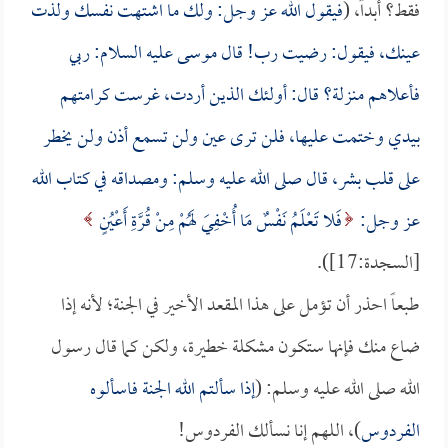
فقط؟ أبداً، (
فيقول الله عز وجل: ولك ما اشتهت نفسك ولذت
عينك، فيقول: رضيت رب! قال موسى عليه السلام: ربي
فأعلاهم منزلة؟ قال: أولئك الذين أردت، غرست كرامتهم
بيدي وختمت عليها، فلن ترى عين ولن تسمع أذن ولن يخطر
على قلب بشر، قال صلى الله عليه وسلم: ومصداقه في كتاب الله
عز وجل:
فَلا تَعْلَمُ نَفْسٌ مَا أُخْفِيَ لَهُمْ مِنْ قُرَّةِ أَعْيُنٍ
[السجدة:17]).
طبعاً احذر أن تؤمل على هذا المقعد الأخير في الجنة؛ لأنه إذا
ضاع منك فإنها ستكون مشكلة خطيرة، ولكن كما قال رسول
الله صلى الله عليه وسلم: (
إذا سألتم الله الجنة فاسألوه
الفردوس
)، اللهم إنا نسألك الفردوس!