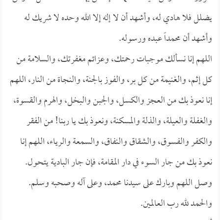
يضلل فلا هادي له، وأشهد أن لا إله إلا الله وحده لا شريك له
وأشهد أن محمداً عبده ورسوله.
اللهم إنا نسألك موجبات رحمتك، وعزائم مغفرتك، والسلامة من
كل إثم، والغنيمة من كل بر، والفوز بالجنة، والنجاة من النار، اللهم
إنا نعوذ بك من العجز والكسل، والجبن والبخل، والهرم والقسوة،
والغفلة والعيلة، والذلة والمسكنة، ونعوذ بك يا ربنا! من الفقر
والكفر والفسوق، والشقاق والنفاق، والسمعة والرياء، اللهم إنا
نعوذ بك من جار السوء في دار المقامة، فإن جار البادية يتحول.
وصل اللهم وبارك على سيدنا محمد، وعلى آله وصحبه وسلم.
والحمد لله رب العالمين.