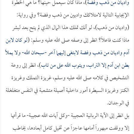
واديان من ذهب وفضة
)، ماذا كان سيعمل حينها؟ ما هي الخطوة
الإيجابية التالية لامتلاكك واديين من ذهب وفضة؟ وفي رواية:
(واديان من ذهب)، لو أنك تملك هذا المال الذي لم يتح بعد لبشر
ماذا كنت فاعلاً؟ انظر إلى وصفه صلى الله عليه وسلم: (
لو كان لابن
آدم واديان من ذهب وفضة لابتغى إليهما آخر -سبحان الله- ولا يملأ
بطن ابن آدم إلا التراب، ويتوب الله على من تاب
)، انظر إلى روعة
التشخيص في كلامه صلى الله عليه وسلم، غريزة التملك وغريزة
الكنز وغريزة السيطرة أمور داخلية أصيلة متشعبة في النفس متغلغلة
في الوجدان.
بل انظر إلى الآية الربانية العجيبة -وكل آيات الله عجيبة- ما قرأتها
إلا ووقفت مبهوراً أمامها عاجزاً عن تخيل كامل أبعادها، يخاطب