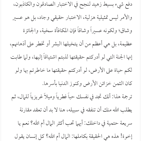
دفع شيء بسيط زهيد لنجح في الاختبار الصادقون والكاذبون،
والأمر ليس تمثيلية هزلية، الاختبار حقيقي وجاد، بل هو عسير
وشاق؛ ولكونه عسيراً وشاقاً فإن المكافأة سخية، والجائزة
عظيمة، بل هي أعظم من أن يتخيلها البشر أو تخطر على أذهانهم،
إنها الجنة التي لو أدركتم حقيقتها لذبتم اشتياقاً إليها، ولما طابت
لكم حياة على الأرض، لو أدركتم حقيقتها ما خاطرتم بها ولو
كان الثمن خزائن الأرض وكنوز الدنيا بأسرها.
ترجمة هذا: أنك تجد في نفسك حباً فطرياً وميلاً غريزياً للمال، ثم
يطلب الله منك أن تنفقه في سبيله، هنا لا بد أن تعقد مقارنة
سريعة حتمية في داخلك: أيهما تحب أكثر المال أم الله؟ نعم يا
إخوة! هذه هي الحقيقة بكاملها: المال أم الله؟ كل إنسان يقول