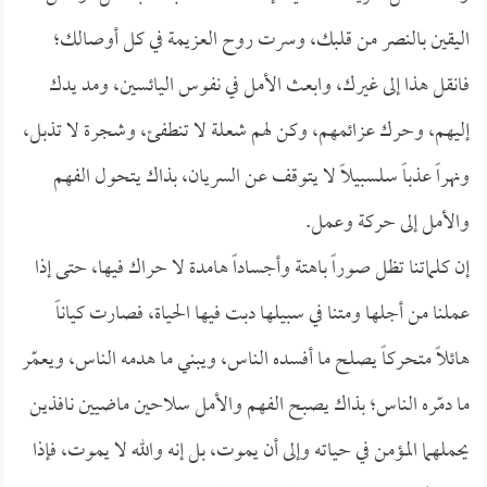
اليقين بالنصر من قلبك، وسرت روح العزيمة في كل أوصالك؛
فانقل هذا إلى غيرك، وابعث الأمل في نفوس اليائسين، ومد يدك
إليهم، وحرك عزائمهم، وكن لهم شعلة لا تنطفئ، وشجرة لا تذبل،
ونهراً عذباً سلسبيلاً لا يتوقف عن السريان، بذاك يتحول الفهم
والأمل إلى حركة وعمل.
إن كلماتنا تظل صوراً باهتة وأجساداً هامدة لا حراك فيها، حتى إذا
عملنا من أجلها ومتنا في سبيلها دبت فيها الحياة، فصارت كياناً
هائلاً متحركاً يصلح ما أفسده الناس، ويبني ما هدمه الناس، ويعمّر
ما دمّره الناس؛ بذاك يصبح الفهم والأمل سلاحين ماضيين نافذين
يحملهما المؤمن في حياته وإلى أن يموت، بل إنه والله لا يموت، فإذا