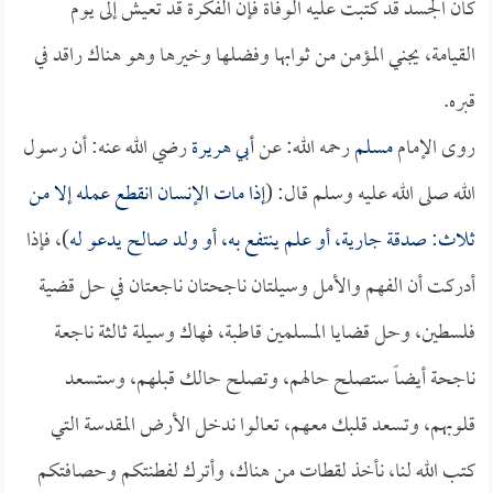
كان الجسد قد كتبت عليه الوفاة فإن الفكرة قد تعيش إلى يوم
القيامة، يجني المؤمن من ثوابها وفضلها وخيرها وهو هناك راقد في
قبره.
روى الإمام
مسلم
رحمه الله: عن
أبي هريرة
رضي الله عنه: أن رسول
الله صلى الله عليه وسلم قال: (
إذا مات الإنسان انقطع عمله إلا من
ثلاث: صدقة جارية، أو علم ينتفع به، أو ولد صالح يدعو له
)، فإذا
أدركت أن الفهم والأمل وسيلتان ناجحتان ناجعتان في حل قضية
فلسطين، وحل قضايا المسلمين قاطبة، فهاك وسيلة ثالثة ناجعة
ناجحة أيضاً ستصلح حالهم، وتصلح حالك قبلهم، وستسعد
قلوبهم، وتسعد قلبك معهم، تعالوا ندخل الأرض المقدسة التي
كتب الله لنا، نأخذ لقطات من هناك، وأترك لفطنتكم وحصافتكم