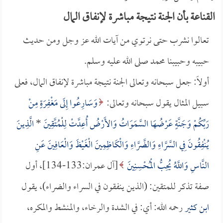
القناعة بأن الجنة نتيجة مباشرة لإنفاق المال
تعالوا نشرب حتى نرتوي من آيات الله عز وجل ومن حديث
حبيبه وحبيبنا محمد صلى الله عليه وسلم.
أولاً: جعل سبحانه وتعالى الجنة نتيجة مباشرة لإنفاق المال، فعلى
سبيل المثال يقول سبحانه وتعالى:
وَسَارِعُوا إِلَى مَغْفِرَةٍ مِنْ
رَبِّكُمْ وَجَنَّةٍ عَرْضُهَا السَّمَوَاتُ وَالأَرْضُ أُعِدَّتْ لِلْمُتَّقِينَ
*
الَّذِينَ
يُنْفِقُونَ فِي السَّرَّاءِ وَالضَّرَّاءِ وَالْكَاظِمِينَ الْغَيْظَ وَالْعَافِينَ عَنِ
النَّاسِ وَاللَّهُ يُحِبُّ الْمُحْسِنِينَ
[آل عمران:133-134]، أول
صفة تذكر للمتقين: (الذين ينفقون في السراء والضراء)، يقول
ابن كثير
رحمه الله: أي: في الشدة والرخاء، والمنشط والمكره،