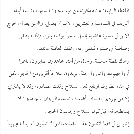
اللقطة الرابعة: عائلة مكونة من أب يتجاوز الستين، وتسعة أبناء
أكبرهم في السادسة والعشرين، الأب لا يعمل، والابن يعول، خرج
الابن في مسيرة غاضبة يحمل حجراً يواجه يهود، فإذا به يتلقى
رصاصة في صدره فيلقى ربه، وتفقد العائلة عائلها.
وهاك لقطة خامسة: رجال من أمتنا مجاهدون صابرون، باعوا
أرواحهم لله واشتروا الجنة، يريدون سلاحاً أقوى من الحجر، لكن
في هذه الظروف ارتفع ثمن السلاح وقلت مصادره، وقد لا يشتري
إلا من يهودي بأضعاف أضعاف ثمنه، والرجال المجاهدون لا
يستطيعونه، فيتركون السلاح ويحملون الحجر.
إخواني في الله! أتظنون هذه اللقطات نادرة؟ أتظنون أننا بذلنا مجهوداً