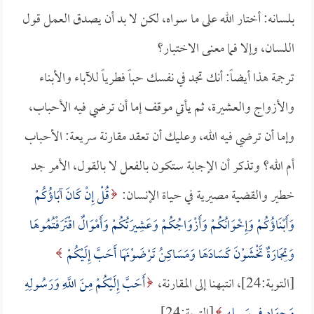
بلسانه: أختار الله على ما سواه، لكن لا بد أن يصدق العمل قول
اللسان، وإلا فما معنى الاختبار؟
ترجمة هذا أيضاً: أنك تجد في نفسك حباً فطرياً للآباء والأبناء
والأزواج والعشيرة، ثم يأتي موقف إما أن ترضي فيه الأحباب،
وإما أن ترضي فيه الله، وعليك أن تعقد مقارنة سريعة: الأحباب
أم الله؟ وتذكر أن الإجابة ستكون بالفعل لا بالقول، الأمر جد
خطير والقضية مصيرية في حياة الإنسان:
قُلْ إِنْ كَانَ آبَاؤُكُمْ
وَأَبْنَاؤُكُمْ وَإِخْوَانُكُمْ وَأَزْوَاجُكُمْ وَعَشِيرَتُكُمْ وَأَمْوَالٌ اقْتَرَفْتُمُوهَا
وَتِجَارَةٌ تَخْشَوْنَ كَسَادَهَا وَمَسَاكِنُ تَرْضَوْنَهَا أَحَبَّ إِلَيْكُمْ
[التوبة:24]، انتبهنا إلى المقارنة،
أَحَبَّ إِلَيْكُمْ مِنَ اللَّهِ وَرَسُولِهِ