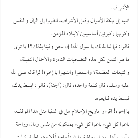
الأشراف.
انتبه إلى نهكة الأموال وقتل الأشراف، انظروا إلى المال والنفس
وكونهما ركيزتين أساسيتين لابتلاء المؤمن.
قالوا: فما لنا بذلك يا سول الله! إن نحن وفينا بذلك؟! يا ترى
ما هو الثمن لكل هذه التضحيات النادرة والأحمال الثقيلة،
والتبعات العظيمة؟ واسمعوا وانتبهوا يا إخوة! لما قاله صلى الله
عليه وسلم، قال كلمة واحدة، قال: (الجنة)، قالوا: ابسط يدك،
فبسط يده فبايعوه.
يا إخوة! اقرءوا تاريخ الإسلام هل في الدنيا مثل هذا الموقف،
باعوا كل شيء باعوا كل شيء يملكونه من نفس ومال وراحة
وأمن وأهل وديار، واشتروا شيئاً واحداً ألا وهو الجنة، نزلت