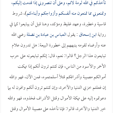
تأخذكم في الله لومة لائم، وعلى أن تنصروني إذا قدمت إليكم،
وتمنعوني مما تمنعون منه أنفسكم وأزواجكم وأبناءكم
)، شروط
قاسية وخطيرة، وعهد غليظ ومؤكد، وهنا قبل أن يبايعوا كما في
رواية
ابن إسحاق
: يقول
العباس بن عبادة بن نضلة
رضي الله
عنه وأرضاه لقومه ينبههم إلى خطورة البيعة: هل تدرون علام
تبايعون هذا الرجل؟ قالوا: نعم، قال: إنكم تبايعونه على حرب
الأحمر والأسود من الناس، فإن كنتم ترون أنكم إذا نهكت
أموالكم مصيبة وأشرافكم قتلاً أسلمتموه، فمن الآن، فهو والله
إن فعلتم خزي الدنيا والآخرة، وإن كنتم ترون أنكم وافون له بما
دعوتموه إليه على نهكة الأموال وقتل الأشراف فخذوه، فهو والله
خير الدنيا والآخرة، قالوا: فإنا نأخذه على مصيبة الأموال وقتل