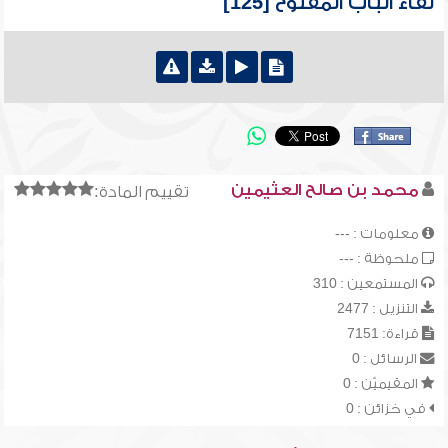
لقاء الباب المفتوح [125]
محمد بن صالح العثيمين
تقييم المادة:
معلومات : ---
ملحوظة : ---
المستمعين : 310
التنزيل : 2477
قراءة: 7151
الرسائل : 0
المقيميّن : 0
في خزائن : 0