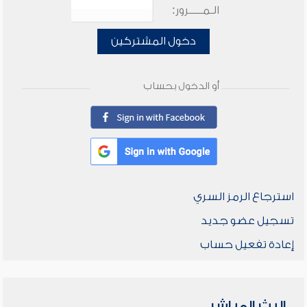
الـمـــــرور:
دخول المشتركين
أو الدخول بحساب
استرجاع الرمز السري
تسجيل عضو جديد
إعادة تفعيل حساب
البث المباشر