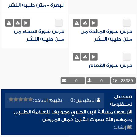
البقرة - متن طيبة النشر
فرش سورة المائدة من
فرش سورة النساء من
متن طيبة النشر
متن طيبة النشر
فرش سورة الانعام
0
0
28689
تسجيل
المقيمين: 0
تقييم المادة:
لمنظومة
الأربعون مسألة لابن الجزري وجوابها للعلامة الطيبي
رحمهم الله بصوت القارئ كمال المروش
إنشاد: