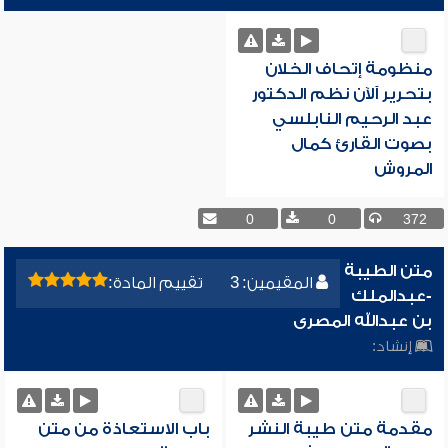
منظومة إتحاف الخلان
بتحرير آلآن نظم الدكتور
عبد الرحيم النابلسي
بصوت القارئ كمال
المروش
0
0
372
متن الطيبة
المقيمين: 3
تقييم المادة:
-عبدالملك
بن عبدالله المصرى
إنشاد:
مقدمة متن طيبة النشر
باب الاستعاذة من متن