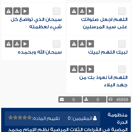
اللهم اجعل صلواتك
سبحان الذي تواضع كل
على سيد المرسلين
شيء لعظمته
لبيك اللهم لبيك
سبحان الله وبحمده
اللهم انا نعوذ بك من
جهد البلاء
0
0
45559
منظومة
المقيمين: 0
تقييم المادة:
الدرة
المضية في القراءات الثلاث المرضية نظم الإمام محمد