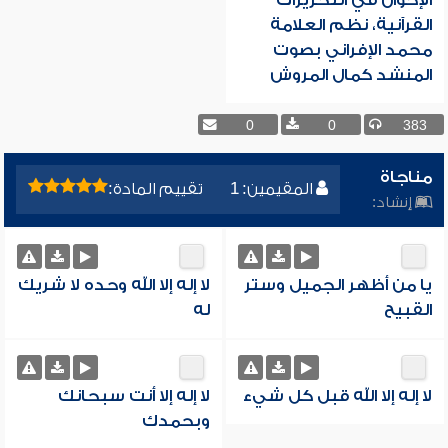
الإخوان في التحريرات
القرآنية، نظم العلامة
محمد الإفراني بصوت
المنشد كمال المروش
0
0
383
مناجاة
المقيمين: 1
تقييم المادة:
إنشاد:
يا من أظهر الجميل وستر
لا إله إلا الله وحده لا شريك
القبيح
له
لا إله إلا الله قبل كل شيء
لا إله إلا أنت سبحانك
وبحمدك