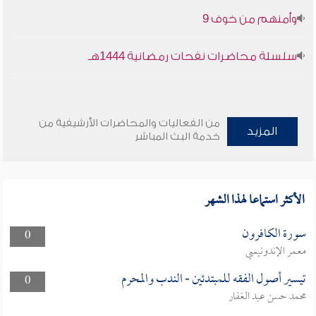
وأمنهم من خوف 9
سلسلة محاضرات نفحات رمضانية 1444هـ
من الفعاليات والمحاضرات الأرشيفية من
المزيد
خدمة البث المباشر
الأكثر استماعا لهذا الشهر
سورة الكافرون
0
معمر الإندونيسي
تيسير أصول الفقه للمبتدئين - الندب والمحرم
0
محمد حسن عبد الغفار