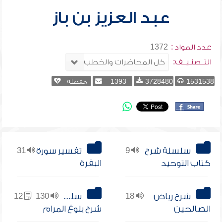
عبد العزيز بن باز
عدد المواد :
1372
التــصنـيــف:
1531538
3728480
1393
مفضلة
سلسلة شرح
9
تفسير سورة
31
كتاب التوحيد
البقرة
شرح رياض
18
سلسلة
130
12
الصالحين
شرح بلوغ المرام