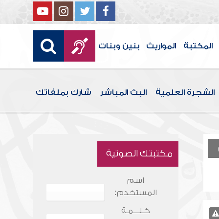
المكتبة
المواريث
بنين وبنات
الشجرة العلمية
البث المباشر
شارك بملفاتك
مكتبتك الصوتية
اسم
المستخدم:
كـلـــمـة