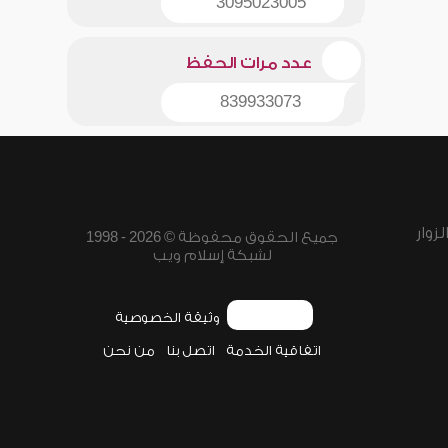
3095023005
عدد مرات الحفظ
839933073
زوار
جميع الحقوق محفوظة © 2026 - 1998
لشبكة إسلام ويب
وثيقة الخصوصية
اتفاقية الخدمة
اتصل بنا
من نحن