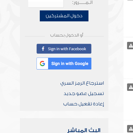
الـمـــــرور:
دخول المشتركين
أو الدخول بحساب
استرجاع الرمز السري
تسجيل عضو جديد
إعادة تفعيل حساب
البث المباشر