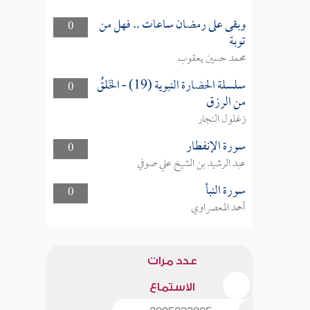
وبقى على رمضان ساعات .. فهل من
0
توبة
محمد حسين يعقوب
سلسلة الحضارة النبوية (19) - الخَلقُ
0
من الرزق
زغلول النجار
سورة الإنفطار
0
عبد الرشيد بن الشيخ علي صوفي
سورة النبأ
0
أحمد المعصراوي
عدد مرات
الاستماع