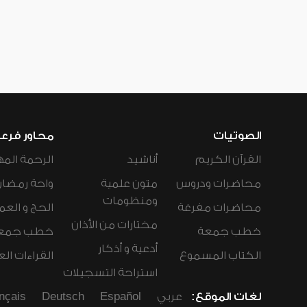
الصوتيات
محاور فرع
القرآن الكريم
أناشيد
الرحمة المه
محاضرات ودروس
متون علمية
واحة رمضان
ومنظومات
محاضرات مفرغة
الحج و العم
مختارات من الأذان
خطب جمعة
خطب جمع
أدعية و أذكار
الكتاب المسموع
القراءات ال
استراحة التسجيلات
لغات الموقع:
عربي
Español
Deutsch
nçais