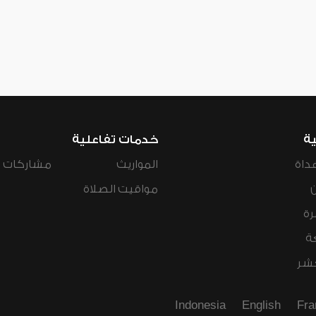
ية
خدمات تفاعلية
داة
المواريث
مشاركات ال
مواقيت الصلاة
رة
ة
عشر
Indonesia
English
Fra