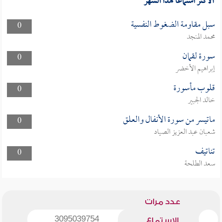
الأكثر استماعا لهذا الشهر
سبل مقاومة الضغوط النفسية
0
محمد المنجد
سورة لقمان
0
إبراهيم الأخضر
قلوب مأسورة
0
خالد الجبير
ماتيسر من سورة الأنفال والعلق
0
شعبان عبد العزيز الصياد
تناتيف
0
سعد الطلحة
عدد مرات
3095039754
الاستماع