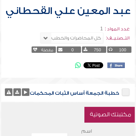
عبد المعين علي القحطاني
عدد المواد :
1
التــصنـيــف:
100
750
0
مفضلة
خطبة الجمعة أساس الثبات المحكمات
مكتبتك الصوتية
اسم