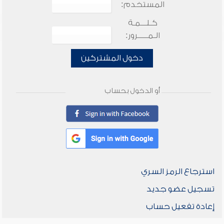
المستخدم:
كـلـــمـة
الـمـــــرور:
دخول المشتركين
أو الدخول بحساب
استرجاع الرمز السري
تسجيل عضو جديد
إعادة تفعيل حساب