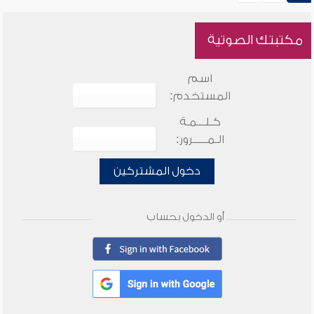
مكتبتك الصوتية
اسم
المستخدم:
كـلـــمـة
الـمـــــرور:
دخول المشتركين
أو الدخول بحساب