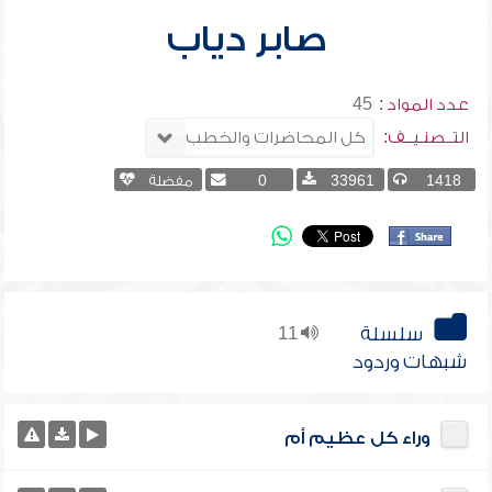
صابر دياب
عدد المواد :
45
التــصنـيــف:
1418
33961
0
مفضلة
سلسلة
11
شبهات وردود
وراء كل عظيم أم