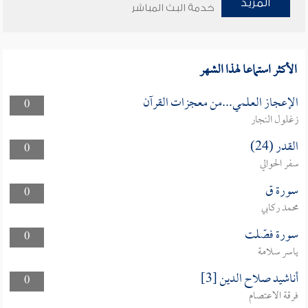
المزيد
خدمة البث المباشر
الأكثر استماعا لهذا الشهر
الإعجاز العلمي...من معجزات القرآن
0
زغلول النجار
القدر (24)
0
سفر الحوالي
سورة ق
0
محمد ركابي
سورة فصّلت
0
ياسر سلامة
أناشيد صلاح الدين [3]
0
فرقة الاعتصام