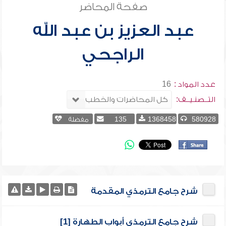
صفحة المحاضر
عبد العزيز بن عبد الله
الراجحي
عدد المواد :
16
التــصنـيــف:
580928
1368458
135
مفضلة
شرح جامع الترمذي المقدمة
شرح جامع الترمذي أبواب الطهارة [1]