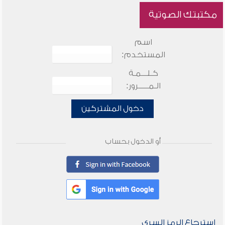
مكتبتك الصوتية
اسم
المستخدم:
كـلـــمـة
الـمـــــرور:
دخول المشتركين
أو الدخول بحساب
استرجاع الرمز السري