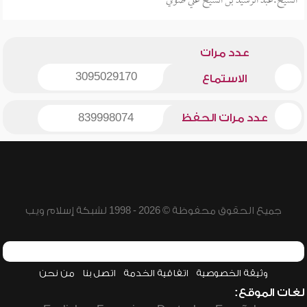
الشيخ:عبد الرشيد بن الشيخ علي صوفي
عدد مرات
3095029170
الاستماع
عدد مرات الحفظ
839998074
جميع الحقوق محفوظة © 2026 - 1998 لشبكة إسلام ويب
وثيقة الخصوصية
اتفاقية الخدمة
اتصل بنا
من نحن
لغات الموقع: