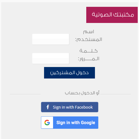
مكتبتك الصوتية
اسم
المستخدم:
كـلـــمـة
الـمـــــرور:
دخول المشتركين
أو الدخول بحساب