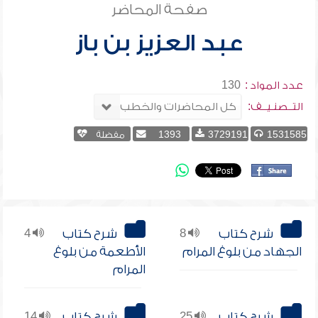
صفحة المحاضر
عبد العزيز بن باز
عدد المواد :
130
التــصنـيــف:
1531585
3729191
1393
مفضلة
شرح كتاب
8
شرح كتاب
4
الجهاد من بلوغ المرام
الأطعمة من بلوغ
المرام
شرح كتاب
25
شرح كتاب
14