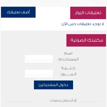
أضف تعليقك
تعليقات الزوار
لا توجد تعليقات حتى الآن
مكتبتك الصوتية
اسم
المستخدم:
كـلـــمـة
الـمـــــرور:
دخول المشتركين
أو الدخول بحساب