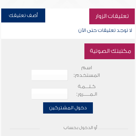
أضف تعليقك
تعليقات الزوار
لا توجد تعليقات حتى الآن
مكتبتك الصوتية
اسم
المستخدم:
كـلـــمـة
الـمـــــرور:
دخول المشتركين
أو الدخول بحساب