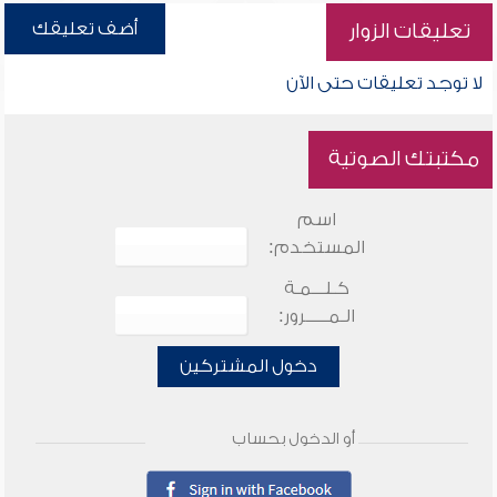
أضف تعليقك
تعليقات الزوار
لا توجد تعليقات حتى الآن
مكتبتك الصوتية
اسم
المستخدم:
كـلـــمـة
الـمـــــرور:
دخول المشتركين
أو الدخول بحساب