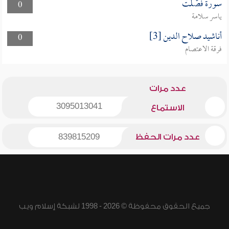
سورة فصّلت
0
ياسر سلامة
أناشيد صلاح الدين [3]
0
فرقة الاعتصام
عدد مرات
3095013041
الاستماع
عدد مرات الحفظ
839815209
جميع الحقوق محفوظة © 2026 - 1998 لشبكة إسلام ويب