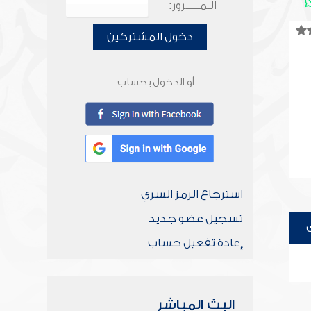
الـمـــــرور:
دخول المشتركين
أو الدخول بحساب
استرجاع الرمز السري
تسجيل عضو جديد
إعادة تفعيل حساب
البث المباشر