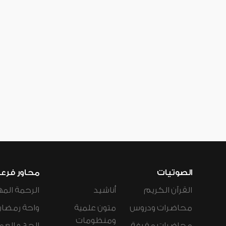
الصوتيات
محاور فرع
القرآن الكريم
أناشيد
الرحمة المه
محاضرات ودروس
متون علمية
واحة رمضان
ومنظومات
محاضرات مفرغة
الحج و العم