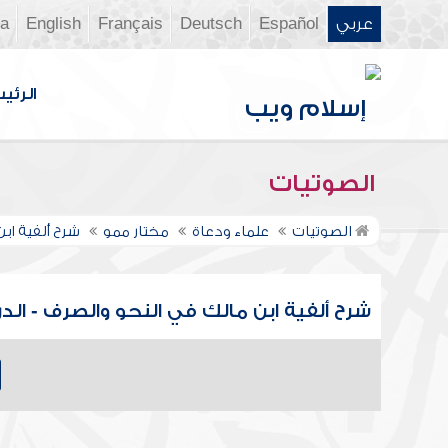
عربي
Español
Deutsch
Français
English
ia
الرئي
الصوتيات
الصوتيات
علماء ودعاة
مختار ممو
شرح ألفية اب
شرح ألفية ابن مالك في النحو والصرف - الدرس ال