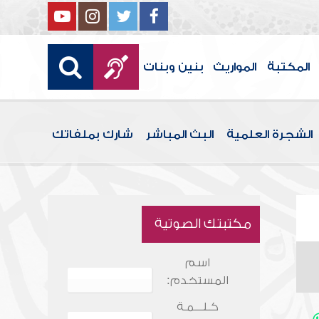
المكتبة
المواريث
بنين وبنات
الشجرة العلمية
البث المباشر
شارك بملفاتك
مكتبتك الصوتية
اسم
المستخدم:
كـلـــمـة