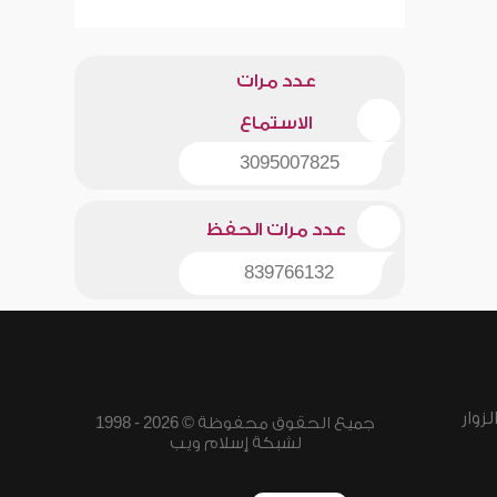
عدد مرات
الاستماع
3095007825
عدد مرات الحفظ
839766132
زوار
جميع الحقوق محفوظة © 2026 - 1998
لشبكة إسلام ويب