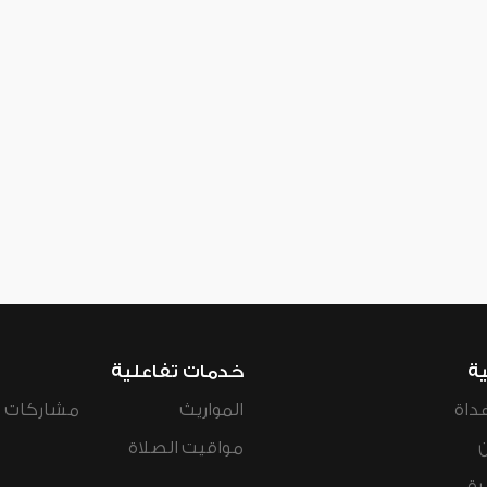
ية
خدمات تفاعلية
داة
المواريث
مشاركات ال
مواقيت الصلاة
رة