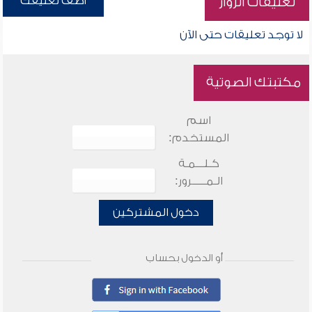
أضف تعليقك
تعليقات الزوار
لا توجد تعليقات حتى الآن
مكتبتك الصوتية
اسم
المستخدم:
كـلـــمـة
الـمـــــرور:
دخول المشتركين
أو الدخول بحساب