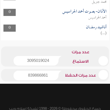
محمد جبريل
الأذان- بصوت أحمد الحراسيس
0
أحمد الحراسيس
أناشيد رمضان
0
(...)
عدد مرات
3095019024
الاستماع
عدد مرات الحفظ
839866861
جميع الحقوق محفوظة © 2026 - 1998 لشبكة إسلام ويب