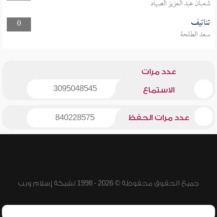
شعبان عبد العزيز الصياد
تناتيف
0
سعد الطلحة
عدد مرات
3095048545
الاستماع
عدد مرات الحفظ
840228575
جميع الحقوق محفوظة © 2026 - 1998 لشبكة إسلام ويب