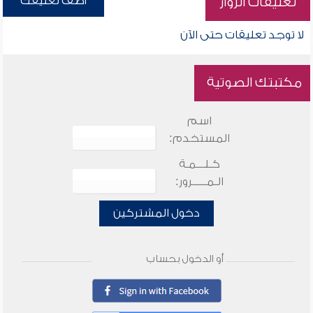
أضف تعليقك
تعليقات الزوار
لا توجد تعليقات حتى الآن
مكتبتك الصوتية
اسم
المستخدم:
كـلـــمـة
الـمـــــرور:
دخول المشتركين
أو الدخول بحساب