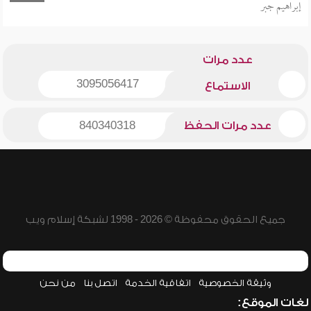
إبراهيم جبر
عدد مرات
3095056417
الاستماع
عدد مرات الحفظ
840340318
جميع الحقوق محفوظة © 2026 - 1998 لشبكة إسلام ويب
وثيقة الخصوصية
اتفاقية الخدمة
اتصل بنا
من نحن
لغات الموقع: