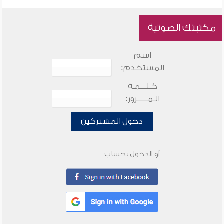
مكتبتك الصوتية
اسم
المستخدم:
كـلـــمـة
الـمـــــرور:
دخول المشتركين
أو الدخول بحساب