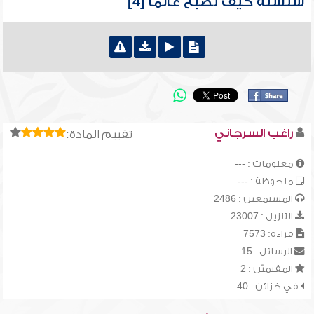
سلسلة كيف تصبح عالماً [4]
راغب السرجاني
تقييم المادة:
معلومات : ---
ملحوظة : ---
المستمعين : 2486
التنزيل : 23007
قراءة: 7573
الرسائل : 15
المقيميّن : 2
في خزائن : 40